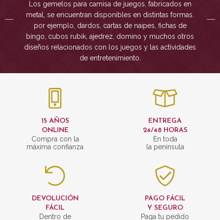
Los gemelos para camisa de juegos, fabricados en
metal, se encuentran disponibles en distintas formas.
por ejemplo, dardos, cartas de naipes, fichas de
bingo, cubos rubik, ajedrez, domino y muchos otros
diseños relacionados con los juegos y las actividades
de entretenimiento.
15 AÑOS
ENTREGA
ONLINE
24/48 HORAS
Compra con la
En toda
máxima confianza
la península
DEVOLUCIÓN
PAGO FÁCIL
FÁCIL
Y SEGURO
Dentro de
Paga tu pedido