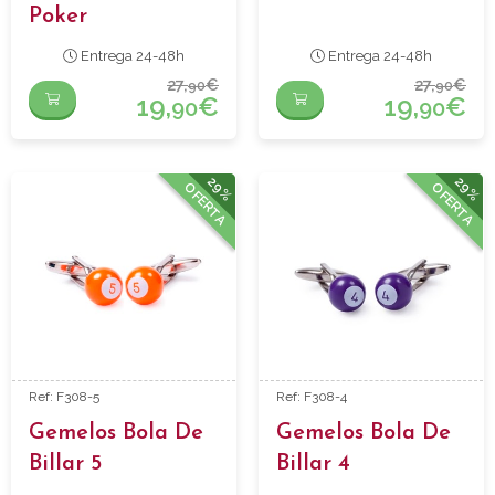
Poker
Entrega 24-48h
Entrega 24-48h
27,
€
27,
€
90
90
19,
€
19,
€
90
90
29%
29%
OFERTA
OFERTA
Ref: F308-5
Ref: F308-4
Gemelos Bola De
Gemelos Bola De
Billar 5
Billar 4