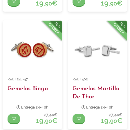
19,
€
19,
€
90
90
29%
29%
OFERTA
OFERTA
Ref: F248-47
Ref: F502
Gemelos Bingo
Gemelos Martillo
De Thor
Entrega 24-48h
Entrega 24-48h
27,
€
27,
€
90
90
19,
€
19,
€
90
90