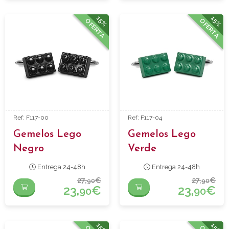
15%
15%
OFERTA
OFERTA
Ref: F117-00
Ref: F117-04
Gemelos Lego
Gemelos Lego
Negro
Verde
Entrega 24-48h
Entrega 24-48h
27,
€
27,
€
90
90
23,
€
23,
€
90
90
15%
15%