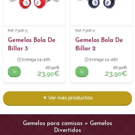
Ref: F308-3
Ref: F308-2
Gemelos Bola De
Gemelos Bola De
Billar 3
Billar 2
Entrega 24-48h
Entrega 24-48h
27,
€
27,
€
90
90
23,
€
23,
€
90
90
▼ Ver más productos
Gemelos para camisas » Gemelos
Divertidos