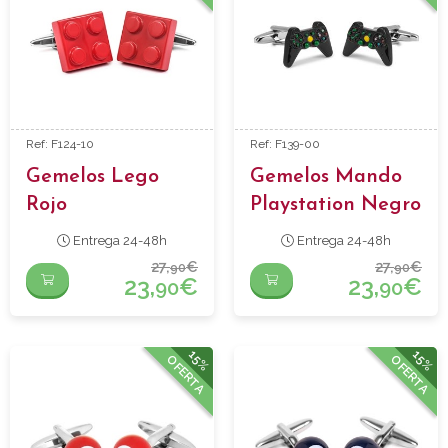
Ref: F124-10
Ref: F139-00
Gemelos Lego
Gemelos Mando
Rojo
Playstation Negro
Entrega 24-48h
Entrega 24-48h
27,
€
27,
€
90
90
23,
€
23,
€
90
90
15%
15%
OFERTA
OFERTA