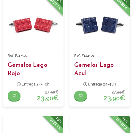
OFERTA
OFERTA
Ref: F117-10
Ref: F124-01
Gemelos Lego
Gemelos Lego
Rojo
Azul
Entrega 24-48h
Entrega 24-48h
27,
€
27,
€
90
90
23,
€
23,
€
90
90
15%
15%
OFERTA
OFERTA