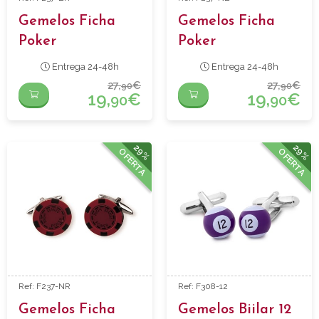
Gemelos Ficha
Gemelos Ficha
Poker
Poker
Entrega 24-48h
Entrega 24-48h
27,
€
27,
€
90
90
19,
€
19,
€
90
90
29%
29%
OFERTA
OFERTA
Ref: F237-NR
Ref: F308-12
Gemelos Ficha
Gemelos Biilar 12