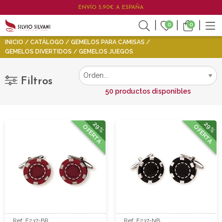
ENVÍO 5,90€ A ESPAÑA
0
0
INICIO
CATÁLOGO
GEMELOS PARA CAMISAS
GEMELOS DIVERTIDOS
GEMELOS JUEGOS
Filtros
50 productos disponibles
29%
29%
OFERTA
OFERTA
Ref: F237-BR
Ref: F237-NB