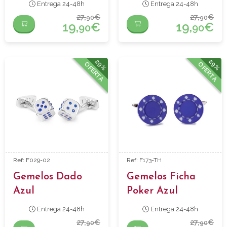
Entrega 24-48h
Entrega 24-48h
27,
€
27,
€
90
90
19,
€
19,
€
90
90
29%
29%
OFERTA
OFERTA
Ref: F029-02
Ref: F173-TH
Gemelos Dado
Gemelos Ficha
Azul
Poker Azul
Entrega 24-48h
Entrega 24-48h
27,
€
27,
€
90
90