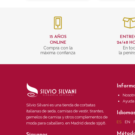
15 AÑOS
ENTRE
ONLINE
24/48 H
Compra con la
En to
máxima confianza
la penín
Inform
Nosotr
Ayuda
Silvio Silvani es una tienda de corbatas
italianas de seda, camisas de vestir, tirantes,
Idioma
gemelos de camisa y otros complementos de
ES
EN
moda para caballero, en Madrid desde 1998.
Método
Síguenos