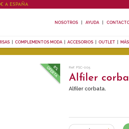
0€ A ESPAÑA
NOSOTROS
AYUDA
CONTACT
ISAS
COMPLEMENTOS MODA
ACCESORIOS
OUTLET
MÁS
8%
Ref: PSC-005
OFERTA
Alfiler corb
Alfiler corbata.
Número