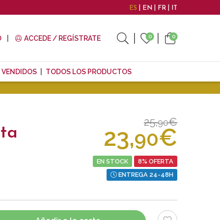
ES
EN
FR
IT
0
0
O
ACCEDE / REGÍSTRATE
 VENDIDOS
TODOS LOS PRODUCTOS
25,
€
90
23,
€
ata
90
EN STOCK
8% OFERTA
ENTREGA 24-48H