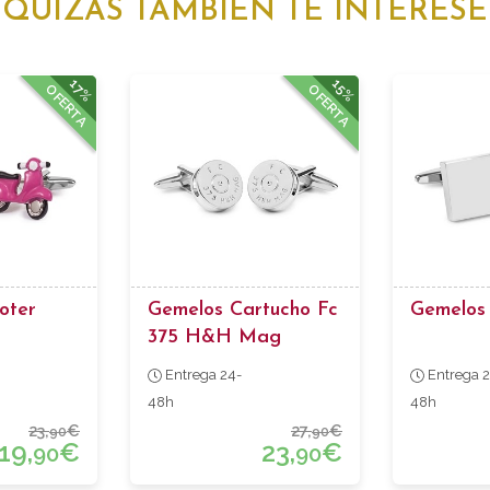
QUIZÁS TAMBIÉN TE INTERESE
17%
15%
OFERTA
OFERTA
oter
Gemelos Cartucho Fc
Gemelos 
375 H&h Mag
Entrega 24-
Entrega 2
48h
48h
23,
€
27,
€
90
90
19,
€
23,
€
90
90