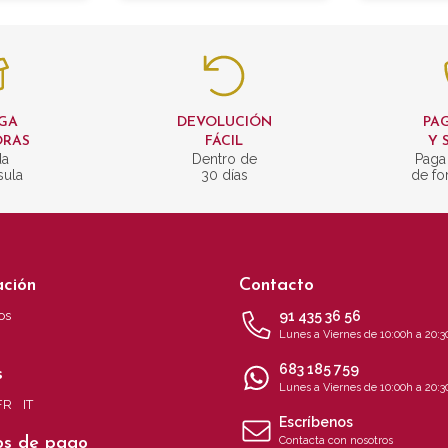
GA
DEVOLUCIÓN
PAG
ORAS
FÁCIL
Y 
da
Dentro de
Paga
sula
30 días
de fo
ación
Contacto
os
91 435 36 56
Lunes a Viernes de 10:00h a 20:3
683 185 759
s
Lunes a Viernes de 10:00h a 20:3
FR
IT
Escríbenos
s de pago
Contacta con nosotros