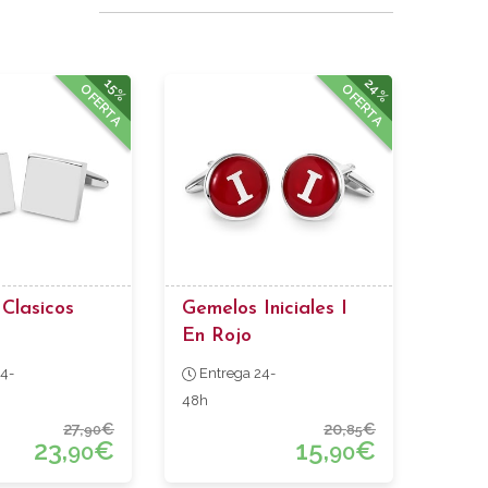
24%
15%
OFERTA
OFERTA
Clasicos
Gemelos Iniciales I
En Rojo
4-
Entrega 24-
48h
27,
€
20,
€
90
85
23,
€
15,
€
90
90