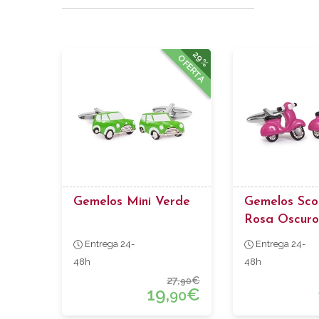
29%
OFERTA
Gemelos Mini Verde
Gemelos Sco
Rosa Oscuro
Entrega 24-
Entrega 24-
48h
48h
27,
€
90
19,
€
90