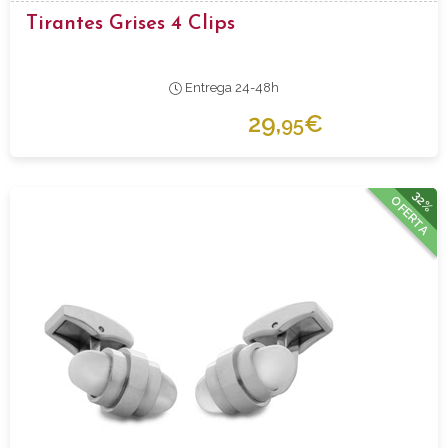
Tirantes Grises 4 Clips
Entrega 24-48h
29,
€
95
32%
OFERTA