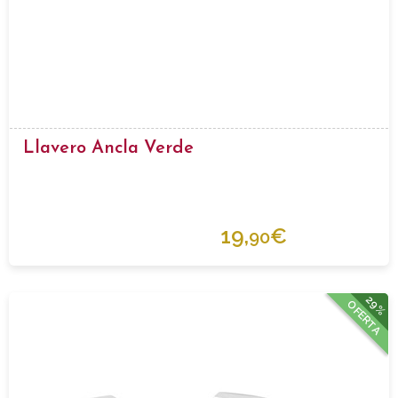
Llavero Ancla Verde
19,
€
90
29%
OFERTA