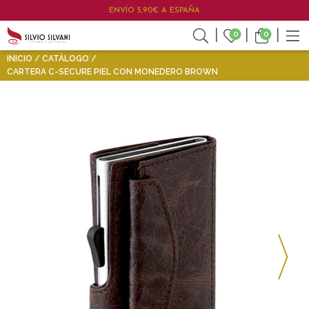
ENVÍO 5,90€ A ESPAÑA
0
0
INICIO
CATÁLOGO
CARTERA C-SECURE PIEL CON MONEDERO BROWN