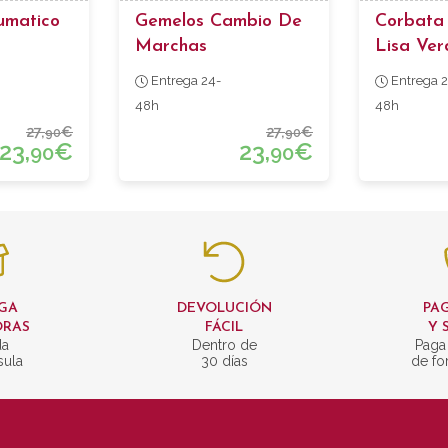
umatico
Gemelos Cambio De
Corbata
Marchas
Lisa Ver
Con Tra
Entrega 24-
Entrega 2
48h
48h
27,
€
27,
€
90
90
23,
€
23,
€
90
90
GA
DEVOLUCIÓN
PAG
ORAS
FÁCIL
Y 
da
Dentro de
Paga
sula
30 días
de fo