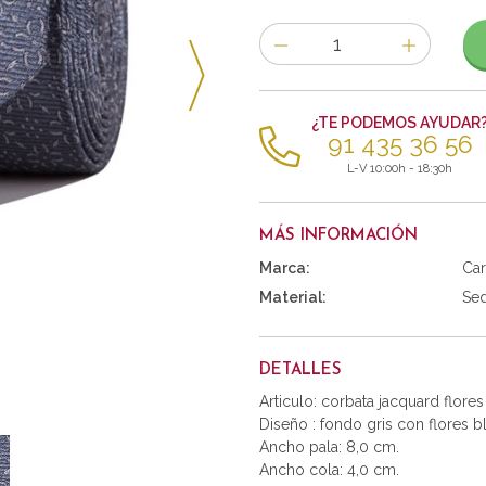
Número
de
artículos
¿TE PODEMOS AYUDAR
91 435 36 56
L-V 10:00h - 18:30h
MÁS INFORMACIÓN
Marca:
Car
Material:
Se
DETALLES
Articulo: corbata jacquard flore
Diseño : fondo gris con flores b
Ancho pala: 8,0 cm.
Ancho cola: 4,0 cm.