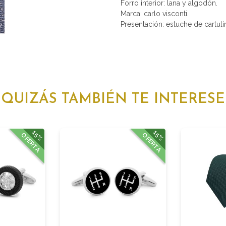
Forro interior: lana y algodón.
Marca: carlo visconti.
Presentación: estuche de cartulin
QUIZÁS TAMBIÉN TE INTERESE
15%
15%
OFERTA
OFERTA