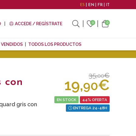
ES
EN
FR
IT
0
0
O
ACCEDE / REGÍSTRATE
 VENDIDOS
TODOS LOS PRODUCTOS
35,
€
00
19,
€
s con
90
EN STOCK
44% OFERTA
quard gris con
ENTREGA 24-48H