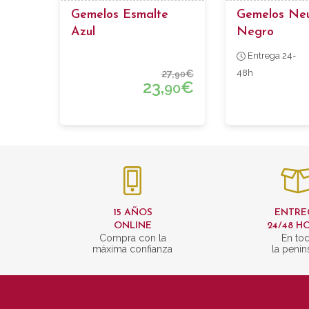
Gemelos Esmalte
Gemelos Ne
Azul
Negro
Entrega 24-
27,
€
48h
90
23,
€
90
15 AÑOS
ENTRE
ONLINE
24/48 H
Compra con la
En to
máxima confianza
la penín