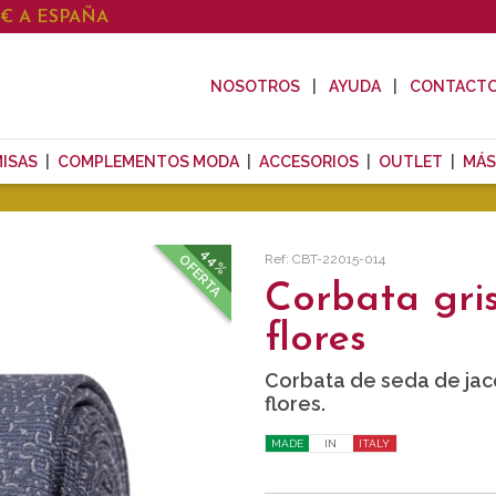
0€ A ESPAÑA
NOSOTROS
AYUDA
CONTACT
ISAS
COMPLEMENTOS MODA
ACCESORIOS
OUTLET
MÁS
44%
Ref: CBT-22015-014
OFERTA
Corbata gri
flores
Corbata de seda de jac
flores.
MADE
IN
ITALY