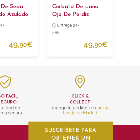
 De Seda
Corbata De Lana
de Azulado
Ojo De Perdiz
ma
4-
Entrega 24-
48h
49,
€
49,
€
90
90
O FÁCIL
CLICK &
SEGURO
COLLECT
 tu pedido
Recoge tu pedido en
nuestra
rma segura
tienda de Madrid
SUSCRÍBETE PARA
OBTENER UN