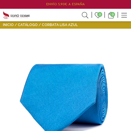
ENVÍO 5,90€ A ESPAÑA
0
0
INICIO
CATÁLOGO
CORBATA LISA AZUL