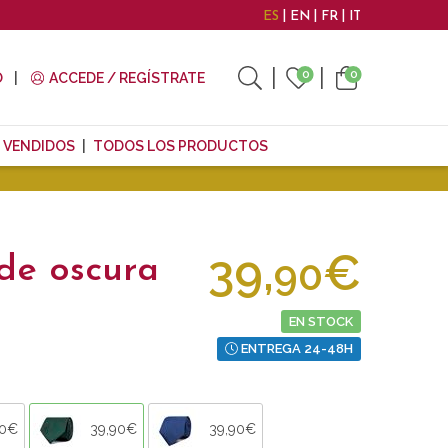
ES
EN
FR
IT
0
0
O
ACCEDE / REGÍSTRATE
 VENDIDOS
TODOS LOS PRODUCTOS
39,
€
90
de oscura
EN STOCK
ENTREGA 24-48H
90€
39,90€
39,90€