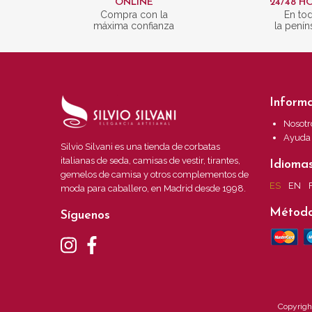
ONLINE
24/48 H
Compra con la
En to
máxima confianza
la penín
Inform
Nosotr
Ayuda
Silvio Silvani es una tienda de corbatas
italianas de seda, camisas de vestir, tirantes,
Idioma
gemelos de camisa y otros complementos de
ES
EN
moda para caballero, en Madrid desde 1998.
Método
Síguenos
Copyright