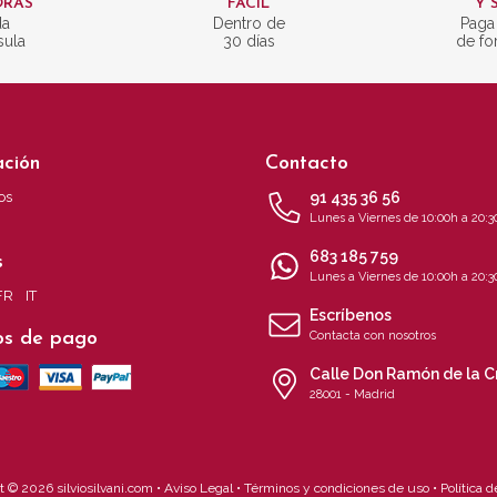
ORAS
FÁCIL
Y 
da
Dentro de
Paga
sula
30 días
de fo
ación
Contacto
os
91 435 36 56
Lunes a Viernes de 10:00h a 20:3
683 185 759
s
Lunes a Viernes de 10:00h a 20:3
FR
IT
Escríbenos
s de pago
Contacta con nosotros
Calle Don Ramón de la C
28001 - Madrid
 © 2026 silviosilvani.com •
Aviso Legal
•
Términos y condiciones de uso
•
Política 