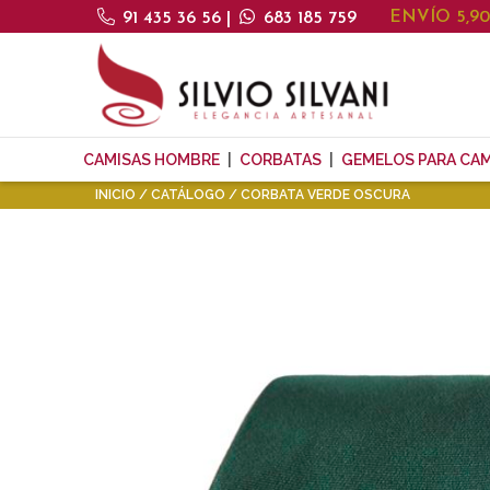
ENVÍO 5,9
91 435 36 56
|
683 185 759
CAMISAS HOMBRE
CORBATAS
GEMELOS PARA CAM
INICIO
CATÁLOGO
CORBATA VERDE OSCURA