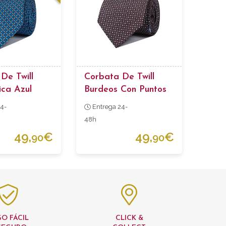
De Twill
Corbata De Twill
ca Azul
Burdeos Con Puntos
Celestes
4-
Entrega 24-
48h
49,
€
49,
€
90
90
O FÁCIL
CLICK &