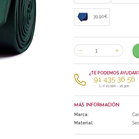
39,90€
Número
de
artículos
¿TE PODEMOS AYUDAR
91 435 36 56
L-V 10:00h - 18:30h
MÁS INFORMACIÓN
Marca:
Car
Material:
Se