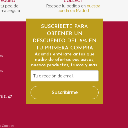
SEGURO
COLLECT
 tu pedido
Recoge tu pedido en
nuestra
rma segura
tienda de Madrid
SUSCRÍBETE PARA
OBTENER UN
DESCUENTO DEL 5% EN
TU PRIMERA COMPRA
Además entérate antes que
0h
nadie de ofertas exclusivas,
nuevos productos, trucos y más.
0h
Tu
dirección
de
Suscribirme
email
ruz, 47
de Cookies