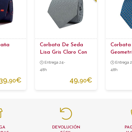
paña
Corbata De Seda
Corbata 
Lisa Gris Claro Con
Geometri
Trama
Entrega 24-
Entrega 2
48h
48h
39,
€
49,
€
90
90
GA
DEVOLUCIÓN
PAG