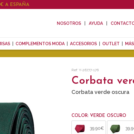
0€ A ESPAÑA
NOSOTROS
AYUDA
CONTACT
ISAS
COMPLEMENTOS MODA
ACCESORIOS
OUTLET
MÁS
Ref: Y-26777-176
Corbata ver
Corbata verde oscura
COLOR: VERDE OSCURO
39,90€
39,