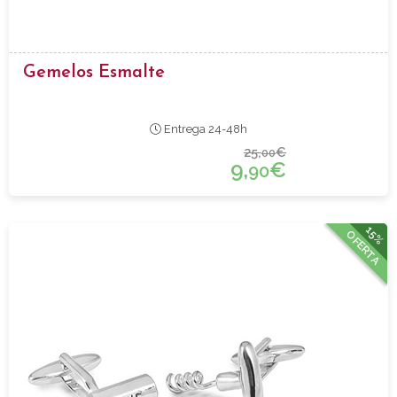
Gemelos Esmalte
Entrega 24-48h
25,
€
00
9,
€
90
15%
OFERTA