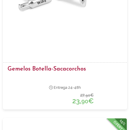
Gemelos Botella-Sacacorchos
Entrega 24-48h
27,
€
90
23,
€
90
15%
OFERTA