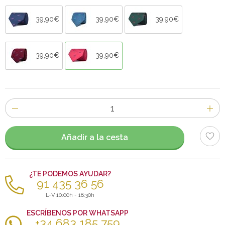
39,90€
39,90€
39,90€
39,90€
39,90€
Número
de
artículos
Añadir a la cesta
¿TE PODEMOS AYUDAR?
91 435 36 56
L-V 10:00h - 18:30h
ESCRÍBENOS POR WHATSAPP
+34 683 185 759