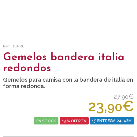
Ref: F118-RE
Gemelos bandera italia
redondos
Gemelos para camisa con la bandera de italia en
forma redonda.
27,
€
90
23,
€
90
EN STOCK
15% OFERTA
ENTREGA 24-48H