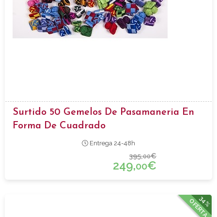
Surtido 50 Gemelos De Pasamaneria En
Forma De Cuadrado
Entrega 24-48h
395,
€
00
249,
€
00
34%
OFERTA