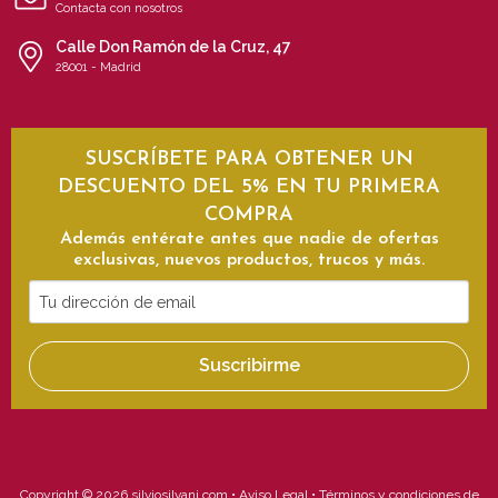
Contacta con nosotros
Calle Don Ramón de la Cruz, 47
28001 - Madrid
SUSCRÍBETE PARA OBTENER UN
DESCUENTO DEL 5% EN TU PRIMERA
COMPRA
Además entérate antes que nadie de ofertas
exclusivas, nuevos productos, trucos y más.
Tu
dirección
de
Suscribirme
email
Copyright © 2026 silviosilvani.com •
Aviso Legal
•
Términos y condiciones de