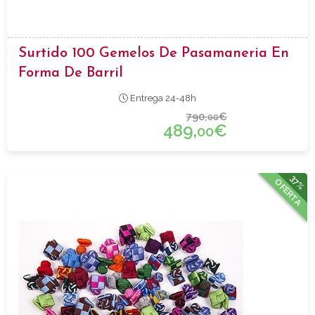
Surtido 100 Gemelos De Pasamaneria En
Forma De Barril
Entrega 24-48h
790,
€
00
489,
€
00
37%
OFERTA