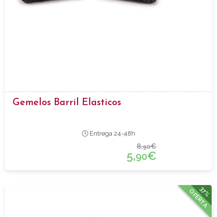
Gemelos Barril Elasticos
Entrega 24-48h
8,
€
90
5,
€
90
37%
OFERTA