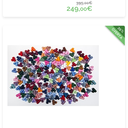
395,
€
00
249,
€
00
39%
OFERTA