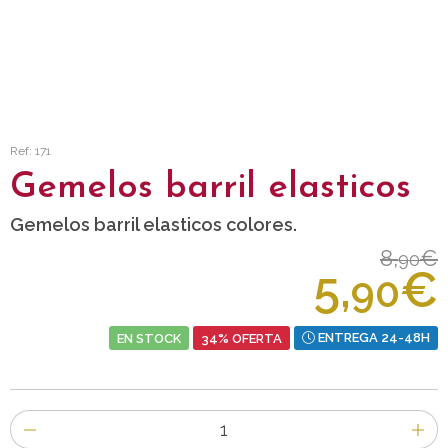
Ref: 171
Gemelos barril elasticos
Gemelos barril elasticos colores.
8,
€
90
5,
€
90
EN STOCK
34% OFERTA
ENTREGA 24-48H
Número
de