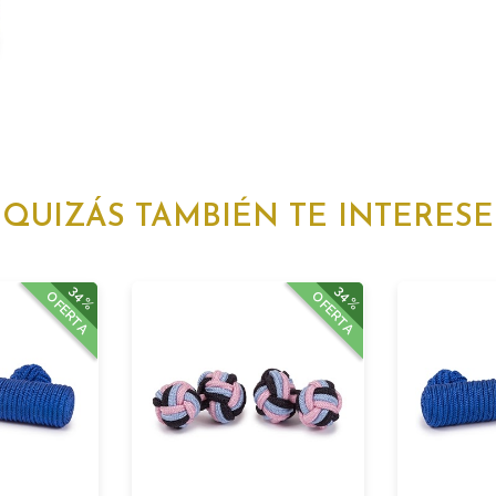
QUIZÁS TAMBIÉN TE INTERESE
34%
34%
OFERTA
OFERTA