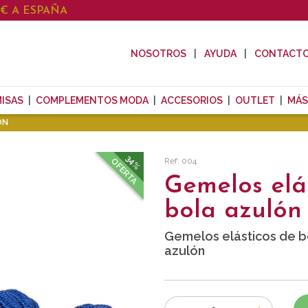
0€ A ESPAÑA
NOSOTROS
AYUDA
CONTACT
ISAS
COMPLEMENTOS MODA
ACCESORIOS
OUTLET
MÁS
ÓN
34%
Ref: 004
OFERTA
Gemelos elá
bola azulón
Gemelos elásticos de b
azulón
Número