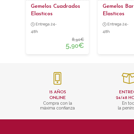
Gemelos Cuadrados
Gemelos Barr
Elasticos
Elasticos
Entrega 24-
Entrega 24-
48h
48h
8,
€
90
5,
€
90
15 AÑOS
ENTRE
ONLINE
24/48 H
Compra con la
En to
máxima confianza
la penín