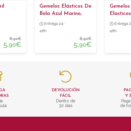
il
Gemelos Elásticos De
Gemelos 
Bola Azul Marino,
Elasticos
Celeste Y Rosa
Entrega 24-
Entrega 2
48h
48h
8,
€
8,
€
90
90
5,
€
5,
€
90
90
GA
DEVOLUCIÓN
PAG
ORAS
FÁCIL
Y 
da
Dentro de
Paga
sula
30 días
de fo