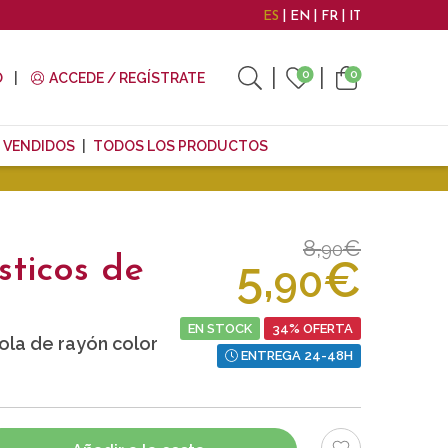
ES
EN
FR
IT
0
0
O
ACCEDE / REGÍSTRATE
 VENDIDOS
TODOS LOS PRODUCTOS
8,
€
90
5,
€
sticos de
90
EN STOCK
34% OFERTA
ola de rayón color
ENTREGA 24-48H