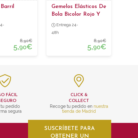
Barril
Gemelos Elásticos De
Bola Bicolor Rojo Y
Celeste
4-
Entrega 24-
48h
8,
€
8,
€
90
90
5,
€
5,
€
90
90
O FÁCIL
CLICK &
SEGURO
COLLECT
 tu pedido
Recoge tu pedido en
nuestra
rma segura
tienda de Madrid
SUSCRÍBETE PARA
OBTENER UN