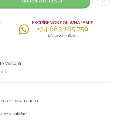
Añadir a la cesta
?
ESCRÍBENOS POR WHATSAPP
+34 683 185 759
L-V 10:00h - 18:30h
lo Visconti
yón
ico de pasamaneria.
imera calidad.