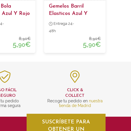
 Bola
Gemelos Barril
s Azul Y Rojo
Elasticos Azul Y
Naranja
4-
Entrega 24-
48h
8,
€
8,
€
90
90
5,
€
5,
€
90
90
O FÁCIL
CLICK &
SEGURO
COLLECT
 tu pedido
Recoge tu pedido en
nuestra
rma segura
tienda de Madrid
SUSCRÍBETE PARA
OBTENER UN