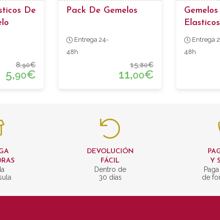
sticos De
Pack De Gemelos
Gemelos
elo
Elastico
Entrega 24-
Entrega 2
48h
48h
8,
€
15,
€
90
80
5,
€
11,
€
90
00
GA
DEVOLUCIÓN
PAG
ORAS
FÁCIL
Y 
da
Dentro de
Paga
sula
30 días
de fo