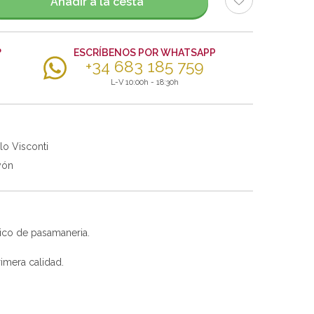
Añadir a la cesta
?
ESCRÍBENOS POR WHATSAPP
+34 683 185 759
L-V 10:00h - 18:30h
lo Visconti
yón
ico de pasamaneria.
imera calidad.