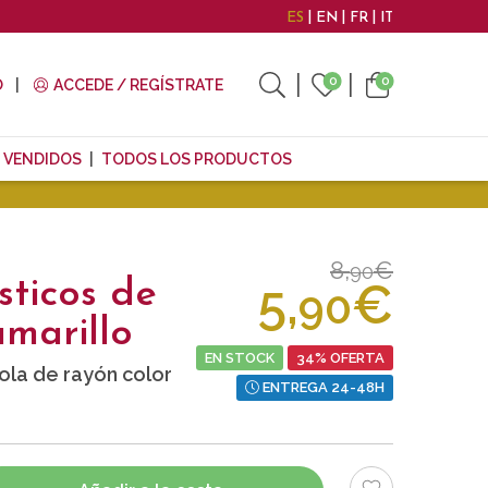
ES
EN
FR
IT
0
0
O
ACCEDE / REGÍSTRATE
 VENDIDOS
TODOS LOS PRODUCTOS
8,
€
90
5,
€
sticos de
90
amarillo
EN STOCK
34% OFERTA
ola de rayón color
ENTREGA 24-48H