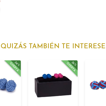
QUIZÁS TAMBIÉN TE INTERESE
34%
31%
OFERTA
OFERTA