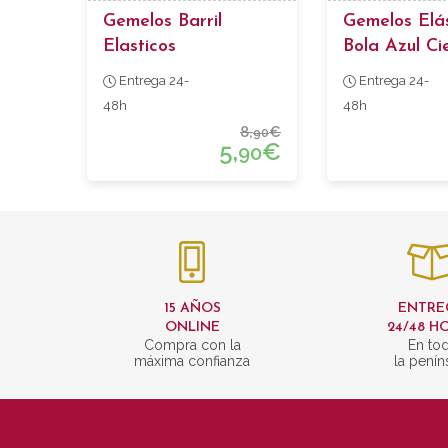
Gemelos Barril
Gemelos Elá
Elasticos
Bola Azul Ci
Entrega 24-
Entrega 24-
48h
48h
8,
€
90
5,
€
90
15 AÑOS
ENTRE
ONLINE
24/48 H
Compra con la
En to
máxima confianza
la penín