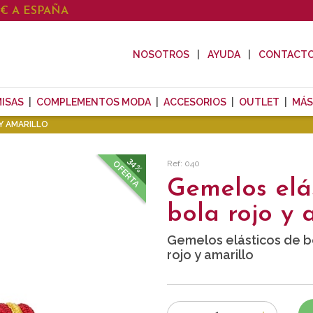
0€ A ESPAÑA
NOSOTROS
AYUDA
CONTACT
ISAS
COMPLEMENTOS MODA
ACCESORIOS
OUTLET
MÁS
Y AMARILLO
34%
Ref: 040
OFERTA
Gemelos elá
bola rojo y 
Gemelos elásticos de b
rojo y amarillo
Número