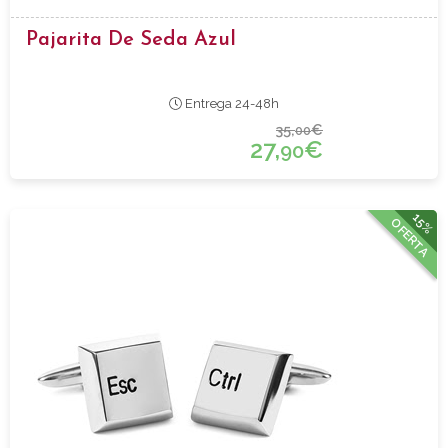
Pajarita De Seda Azul
Entrega 24-48h
35,
€
00
27,
€
90
15%
OFERTA