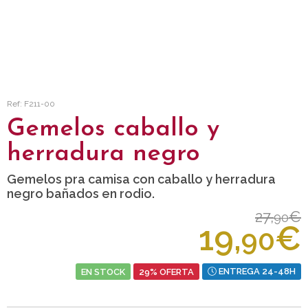
Ref: F211-00
Gemelos caballo y
herradura negro
Gemelos pra camisa con caballo y herradura
negro bañados en rodio.
27,
€
90
19,
€
90
EN STOCK
29% OFERTA
ENTREGA 24-48H