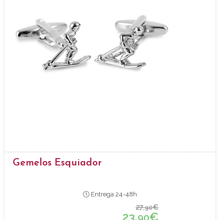
Gemelos Esquiador
Entrega 24-48h
27,
€
90
23,
€
90