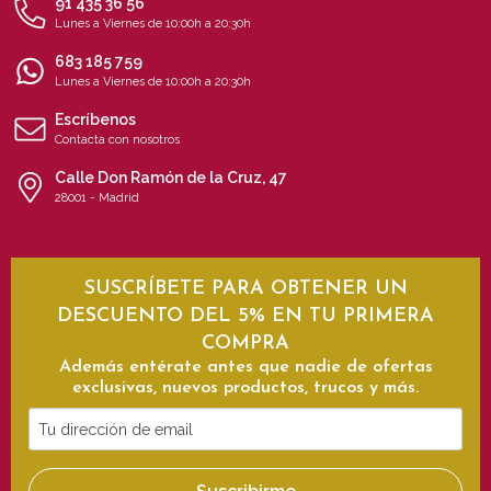
91 435 36 56
Lunes a Viernes de 10:00h a 20:30h
683 185 759
Lunes a Viernes de 10:00h a 20:30h
Escríbenos
Contacta con nosotros
Calle Don Ramón de la Cruz, 47
28001 - Madrid
SUSCRÍBETE PARA OBTENER UN
DESCUENTO DEL 5% EN TU PRIMERA
COMPRA
Además entérate antes que nadie de ofertas
exclusivas, nuevos productos, trucos y más.
Tu
dirección
de