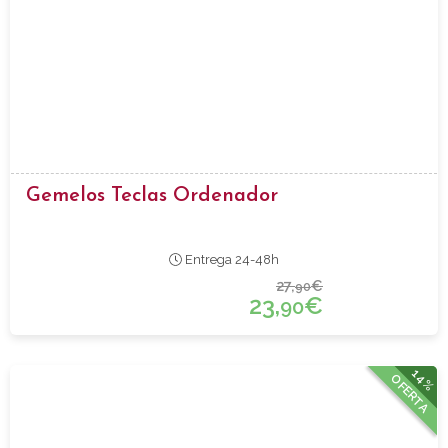
Gemelos Teclas Ordenador
Entrega 24-48h
27,
€
90
23,
€
90
14%
OFERTA