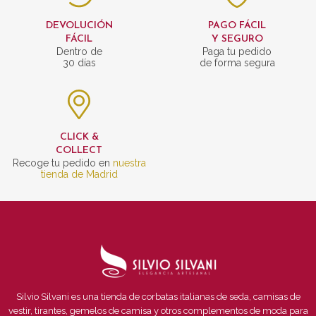
DEVOLUCIÓN
PAGO FÁCIL
FÁCIL
Y SEGURO
Dentro de
Paga tu pedido
30 días
de forma segura
CLICK &
COLLECT
Recoge tu pedido en
nuestra
tienda de Madrid
Silvio Silvani es una tienda de corbatas italianas de seda, camisas de
vestir, tirantes, gemelos de camisa y otros complementos de moda para