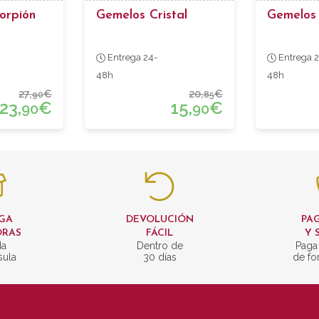
orpión
Gemelos Cristal
Gemelos
Entrega 24-
Entrega 2
48h
48h
27,
€
20,
€
90
85
23,
€
15,
€
90
90
GA
DEVOLUCIÓN
PAG
ORAS
FÁCIL
Y 
da
Dentro de
Paga
sula
30 días
de fo