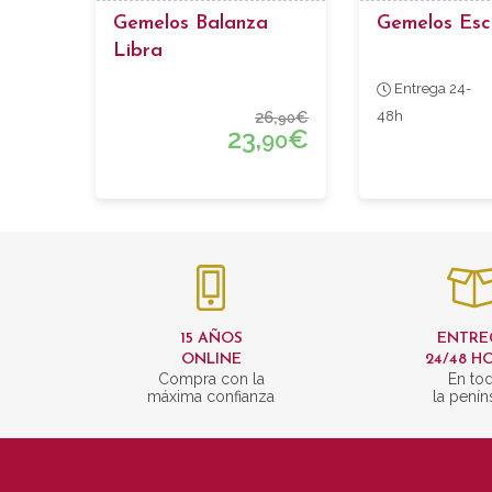
Gemelos Balanza
Gemelos Esc
Libra
Entrega 24-
26,
€
48h
90
23,
€
90
15 AÑOS
ENTRE
ONLINE
24/48 H
Compra con la
En to
máxima confianza
la penín