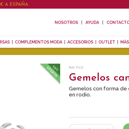
0€ A ESPAÑA
NOSOTROS
AYUDA
CONTACT
ISAS
COMPLEMENTOS MODA
ACCESORIOS
OUTLET
MÁS
15%
Ref: F071
OFERTA
Gemelos can
Gemelos con forma de 
en rodio.
Número