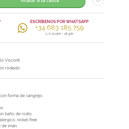
Añadir a la cesta
?
ESCRÍBENOS POR WHATSAPP
+34 683 185 759
L-V 10:00h - 18:30h
lo Visconti
ón rodiado
 con forma de cangrejo.
no.
con baño de rodio.
alérgico, nickel-free.
e de imán.