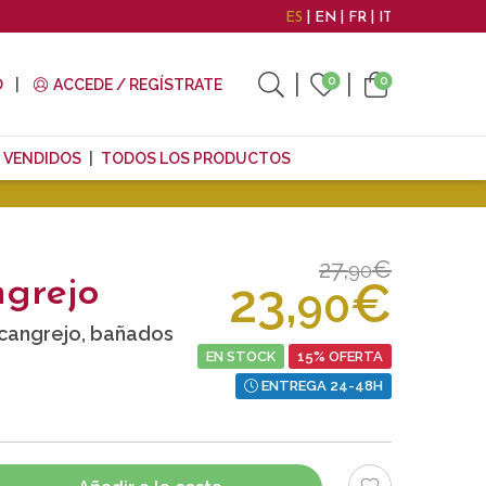
ES
EN
FR
IT
0
0
O
ACCEDE / REGÍSTRATE
 VENDIDOS
TODOS LOS PRODUCTOS
27,
€
90
23,
€
grejo
90
cangrejo, bañados
EN STOCK
15% OFERTA
ENTREGA 24-48H