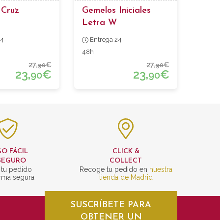
 Cruz
Gemelos Iniciales
Letra W
4-
Entrega 24-
48h
27,
€
27,
€
90
90
23,
€
23,
€
90
90
O FÁCIL
CLICK &
SEGURO
COLLECT
 tu pedido
Recoge tu pedido en
nuestra
rma segura
tienda de Madrid
SUSCRÍBETE PARA
OBTENER UN