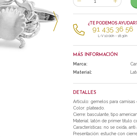
de
artículos
¿TE PODEMOS AYUDAR
91 435 36 56
L-V 10:00h - 18:30h
MÁS INFORMACIÓN
Marca:
Car
Material:
Lat
DETALLES
Articulo: gemelos para camisas
Color: plateado.
Cierre: basculante, tipo america
Material: latón de primer titulo 
Características: no se oxida, anti 
Presentación: estuche con cierr