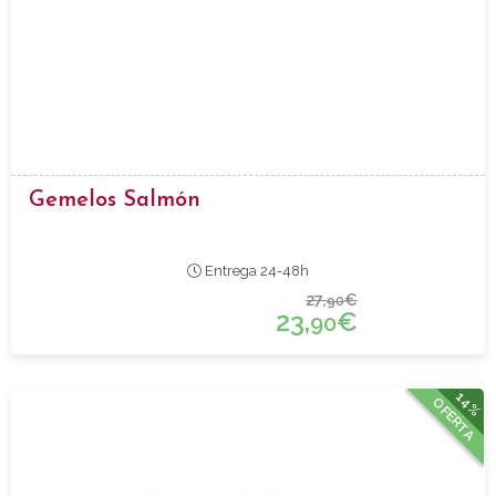
Gemelos Salmón
Entrega 24-48h
27,
€
90
23,
€
90
14%
OFERTA