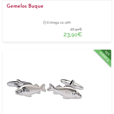
Gemelos Buque
Entrega 24-48h
27,
€
90
23,
€
90
15%
OFERTA