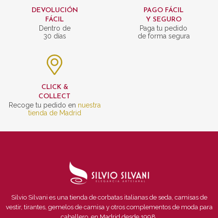
DEVOLUCIÓN
PAGO FÁCIL
FÁCIL
Y SEGURO
Dentro de
Paga tu pedido
30 días
de forma segura
CLICK &
COLLECT
Recoge tu pedido en
nuestra
tienda de Madrid
Silvio Silvani es una tienda de corbatas italianas de seda, camisas de
vestir, tirantes, gemelos de camisa y otros complementos de moda para
caballero, en Madrid desde 1998.