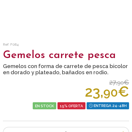
Ref: F084
Gemelos carrete pesca
Gemelos con forma de carrete de pesca bicolor
en dorado y plateado, bañados en rodio.
27,
€
90
23,
€
90
EN STOCK
15% OFERTA
ENTREGA 24-48H
Número