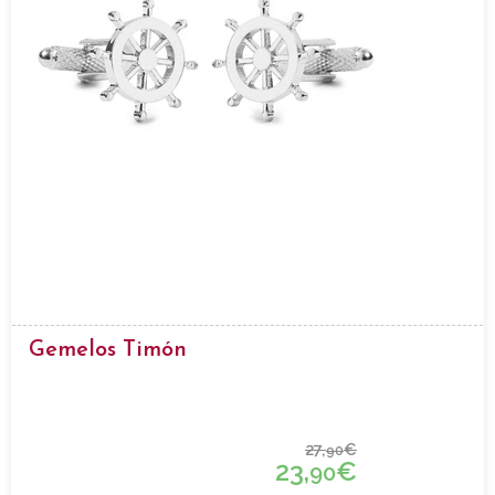
Gemelos Timón
27,
€
90
23,
€
90