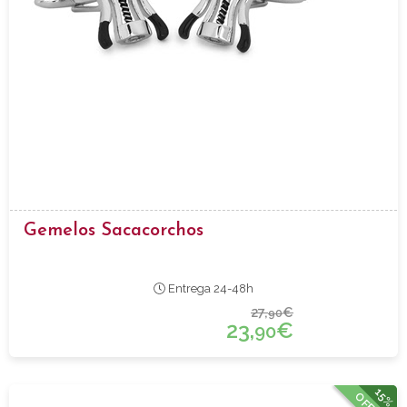
Gemelos Sacacorchos
Entrega 24-48h
27,
€
90
23,
€
90
15%