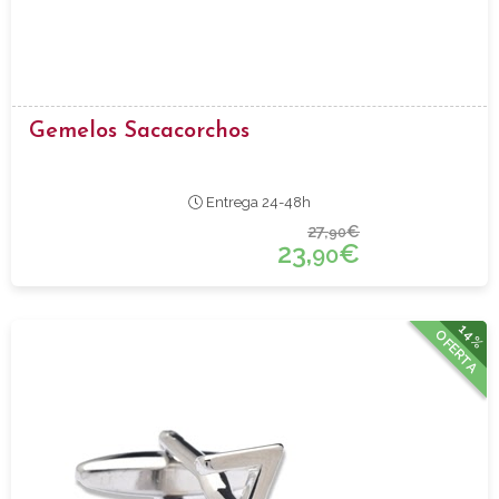
Gemelos Sacacorchos
Entrega 24-48h
27,
€
90
23,
€
90
14%
OFERTA