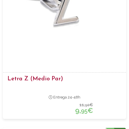
Letra Z (medio Par)
Entrega 24-48h
11,
€
50
9,
€
95