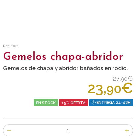
Ref: F021
Gemelos chapa-abridor
Gemelos de chapa y abridor bañados en rodio.
27,
€
90
23,
€
90
EN STOCK
15% OFERTA
ENTREGA 24-48H
Número
de