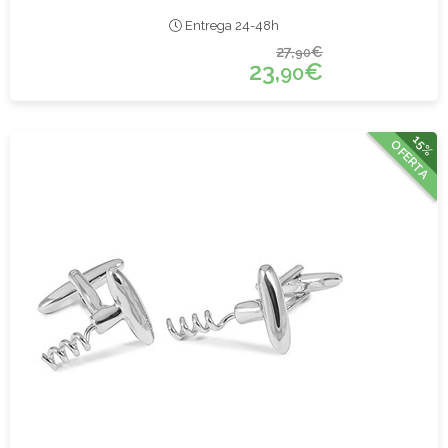
Entrega 24-48h
27,
€
90
23,
€
90
15%
OFERTA