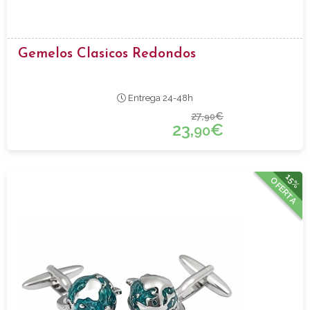
Gemelos Clasicos Redondos
Entrega 24-48h
27,
€
90
23,
€
90
15%
OFERTA