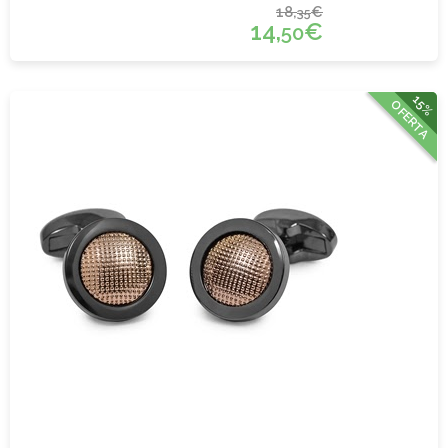
18,
€
35
14,
€
50
15%
OFERTA