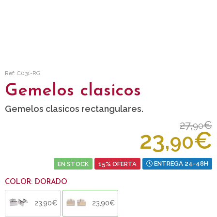
Ref: C031-RG
Gemelos clasicos
Gemelos clasicos rectangulares.
27,
€
90
23,
€
90
EN STOCK
15% OFERTA
ENTREGA 24-48H
COLOR: DORADO
23,90€
23,90€