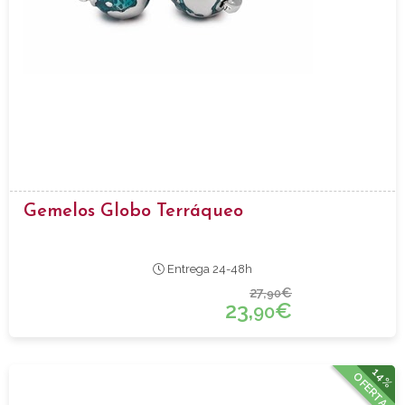
Gemelos Globo Terráqueo
Entrega 24-48h
27,
€
90
23,
€
90
14%
OFERTA