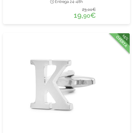
Entrega 24-48h
23,
€
00
19,
€
90
15%
OFERTA