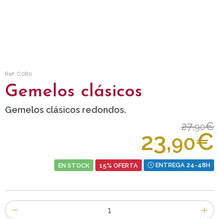
Ref: C080
Gemelos clásicos
Gemelos clásicos redondos.
27,
€
90
23,
€
90
EN STOCK
15% OFERTA
ENTREGA 24-48H
Número
de