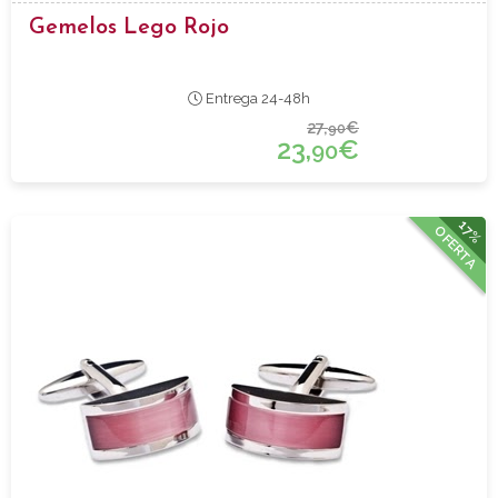
Gemelos Lego Rojo
Entrega 24-48h
27,
€
90
23,
€
90
17%
OFERTA