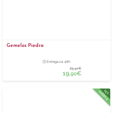
Gemelos Piedra
Entrega 24-48h
23,
€
90
19,
€
90
15%
OFERTA