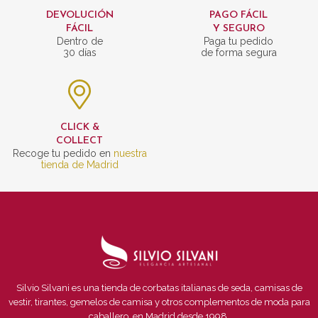
DEVOLUCIÓN
PAGO FÁCIL
FÁCIL
Y SEGURO
Dentro de
Paga tu pedido
30 días
de forma segura
CLICK &
COLLECT
Recoge tu pedido en
nuestra
tienda de Madrid
Silvio Silvani es una tienda de corbatas italianas de seda, camisas de
vestir, tirantes, gemelos de camisa y otros complementos de moda para
caballero, en Madrid desde 1998.