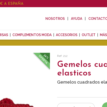
0€ A ESPAÑA
NOSOTROS
AYUDA
CONTACT
ISAS
COMPLEMENTOS MODA
ACCESORIOS
OUTLET
MÁS
34%
Ref: 212
OFERTA
Gemelos cu
elasticos
Gemelos cuadrados elas
Número