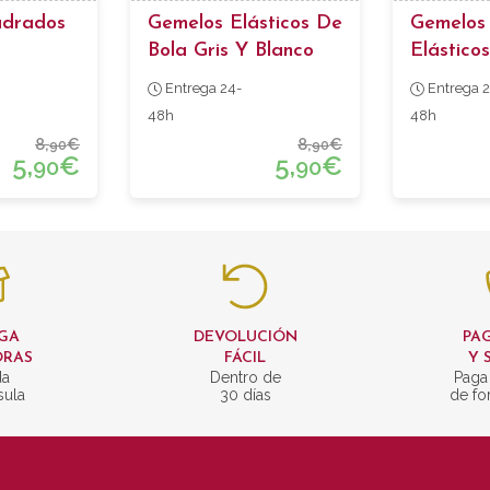
adrados
Gemelos Elásticos De
Gemelos 
Bola Gris Y Blanco
Elástico
Pasaman
Entrega 24-
Entrega 2
48h
48h
8,
€
8,
€
90
90
5,
€
5,
€
90
90
GA
DEVOLUCIÓN
PAG
ORAS
FÁCIL
Y 
da
Dentro de
Paga
sula
30 días
de fo