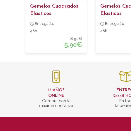
Gemelos Cuadrados
Gemelos Cu
Elasticos
Elasticos
Entrega 24-
Entrega 24-
48h
48h
8,
€
90
5,
€
90
15 AÑOS
ENTRE
ONLINE
24/48 H
Compra con la
En to
máxima confianza
la penín