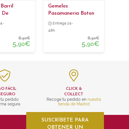
Barril
Gemelos
s De
Pasamaneria Boton
ería Beige
Celeste
4-
Entrega 24-
48h
8,
€
8,
€
90
90
5,
€
5,
€
90
90
O FÁCIL
CLICK &
SEGURO
COLLECT
 tu pedido
Recoge tu pedido en
nuestra
rma segura
tienda de Madrid
SUSCRÍBETE PARA
OBTENER UN