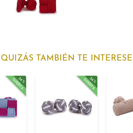
QUIZÁS TAMBIÉN TE INTERESE
34%
34%
OFERTA
OFERTA