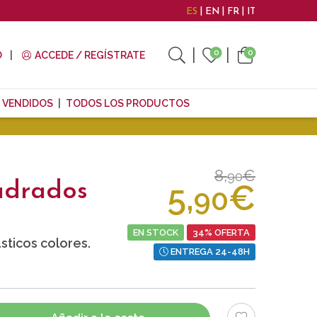
ES
EN
FR
IT
0
0
O
ACCEDE / REGÍSTRATE
 VENDIDOS
TODOS LOS PRODUCTOS
8,
€
90
5,
€
adrados
90
EN STOCK
34% OFERTA
ticos colores.
ENTREGA 24-48H