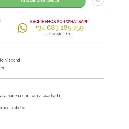
Añadir a la cesta
?
ESCRÍBENOS POR WHATSAPP
+34 683 185 759
L-V 10:00h - 18:30h
lo Visconti
yón
 pasamaneria con forma cuadrada.
imera calidad.