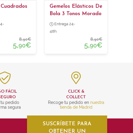
 Cuadrados
Gemelos Elásticos De
Bola 3 Tonos Morado
Y Lila
4-
Entrega 24-
48h
8,
€
8,
€
90
90
5,
€
5,
€
90
90
O FÁCIL
CLICK &
SEGURO
COLLECT
 tu pedido
Recoge tu pedido en
nuestra
rma segura
tienda de Madrid
SUSCRÍBETE PARA
OBTENER UN