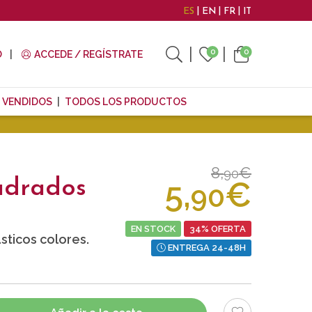
ES
EN
FR
IT
0
0
O
ACCEDE / REGÍSTRATE
 VENDIDOS
TODOS LOS PRODUCTOS
8,
€
90
5,
€
adrados
90
EN STOCK
34% OFERTA
ticos colores.
ENTREGA 24-48H