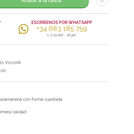
Añadir a la cesta
?
ESCRÍBENOS POR WHATSAPP
+34 683 185 759
L-V 10:00h - 18:30h
lo Visconti
yón
 pasamaneria con forma cuadrada.
imera calidad.