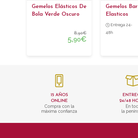
Gemelos Elásticos De
Gemelos Barr
Bola Verde Oscuro
Elasticos
Entrega 24-
8,
€
48h
90
5,
€
90
15 AÑOS
ENTRE
ONLINE
24/48 H
Compra con la
En to
máxima confianza
la penín