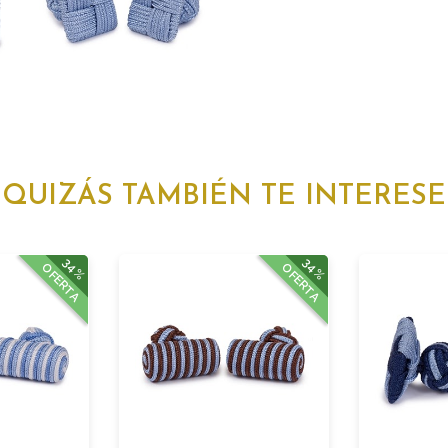
QUIZÁS TAMBIÉN TE INTERESE
34%
34%
OFERTA
OFERTA