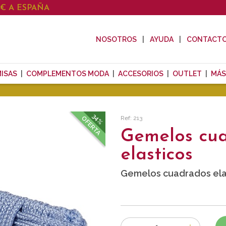
0€ A ESPAÑA
NOSOTROS
AYUDA
CONTACT
ISAS
COMPLEMENTOS MODA
ACCESORIOS
OUTLET
MÁS
34%
Ref: 213
OFERTA
Gemelos cu
elasticos
Gemelos cuadrados elas
Número