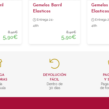
il
Gemelos Barril
Gemelos
Elasticos
Elasticos
Entrega 24-
Entrega 2
48h
48h
8,
€
8,
€
90
90
5,
€
5,
€
90
90
GA
DEVOLUCIÓN
PAG
ORAS
FÁCIL
Y 
da
Dentro de
Paga
sula
30 días
de fo