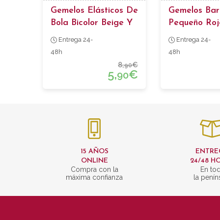
Gemelos Elásticos De
Gemelos Barr
Bola Bicolor Beige Y
Pequeño Roj
Amarillo
Oscuro
Entrega 24-
Entrega 24-
48h
48h
8,
€
90
5,
€
90
15 AÑOS
ENTRE
ONLINE
24/48 H
Compra con la
En to
máxima confianza
la penín