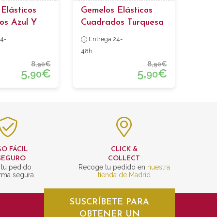
Elásticos
Gemelos Elásticos
os Azul Y
Cuadrados Turquesa
Y Celeste
4-
Entrega 24-
48h
8,
€
8,
€
90
90
5,
€
5,
€
90
90
O FÁCIL
CLICK &
SEGURO
COLLECT
 tu pedido
Recoge tu pedido en
nuestra
rma segura
tienda de Madrid
SUSCRÍBETE PARA
OBTENER UN