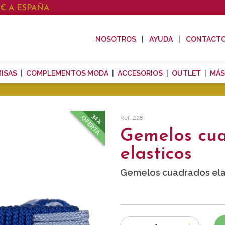
0€ A ESPAÑA
NOSOTROS
AYUDA
CONTACT
ISAS
COMPLEMENTOS MODA
ACCESORIOS
OUTLET
MÁS
34%
Ref: 228
OFERTA
Gemelos cu
elasticos
Gemelos cuadrados elas
Número