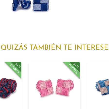
QUIZÁS TAMBIÉN TE INTERESE
34%
34%
OFERTA
OFERTA