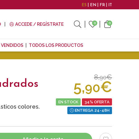
ES
EN
FR
IT
0
0
O
ACCEDE / REGÍSTRATE
 VENDIDOS
TODOS LOS PRODUCTOS
8,
€
90
5,
€
adrados
90
EN STOCK
34% OFERTA
ticos colores.
ENTREGA 24-48H