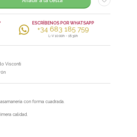
Añadir a la cesta
?
ESCRÍBENOS POR WHATSAPP
+34 683 185 759
L-V 10:00h - 18:30h
lo Visconti
yón
 pasamaneria con forma cuadrada.
imera calidad.