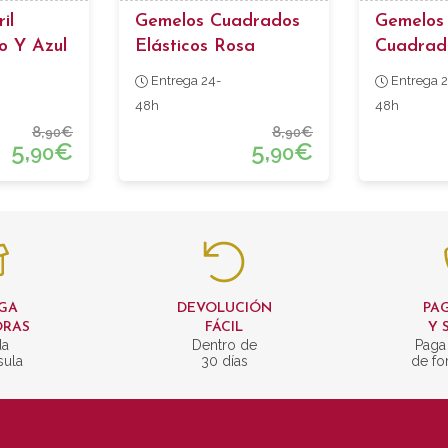
il
Gemelos Cuadrados
Gemelos 
o Y Azul
Elásticos Rosa
Cuadrad
Blanco
Entrega 24-
Entrega 2
48h
48h
8,
€
8,
€
90
90
5,
€
5,
€
90
90
GA
DEVOLUCIÓN
PAG
ORAS
FÁCIL
Y 
da
Dentro de
Paga
sula
30 días
de fo