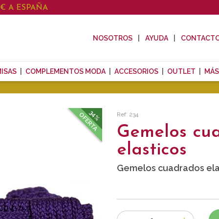
0€ A ESPAÑA
NOSOTROS
AYUDA
CONTACT
ISAS
COMPLEMENTOS MODA
ACCESORIOS
OUTLET
MÁS
34%
Ref: 234
OFERTA
Gemelos cu
elasticos
Gemelos cuadrados elas
Número