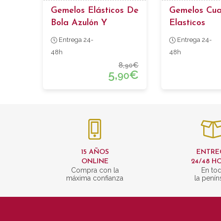
Gemelos Elásticos De
Gemelos Cu
Bola Azulón Y
Elasticos
Celeste
Entrega 24-
Entrega 24-
48h
48h
8,
€
90
5,
€
90
15 AÑOS
ENTRE
ONLINE
24/48 H
Compra con la
En to
máxima confianza
la penín