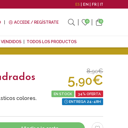
ES
EN
FR
IT
0
0
O
ACCEDE / REGÍSTRATE
 VENDIDOS
TODOS LOS PRODUCTOS
8,
€
90
5,
€
adrados
90
EN STOCK
34% OFERTA
ticos colores.
ENTREGA 24-48H