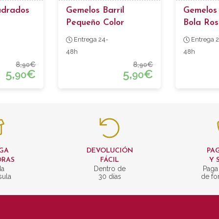
adrados
Gemelos Barril
Gemelos 
Pequeño Color
Bola Ros
Marrón
Jaspead
Entrega 24-
Entrega 2
48h
48h
8,
€
8,
€
90
90
5,
€
5,
€
90
90
GA
DEVOLUCIÓN
PAG
ORAS
FÁCIL
Y 
da
Dentro de
Paga
sula
30 días
de fo