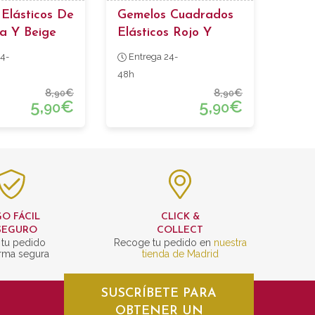
Elásticos De
Gemelos Cuadrados
a Y Beige
Elásticos Rojo Y
o
Blanco
4-
Entrega 24-
48h
8,
€
8,
€
90
90
5,
€
5,
€
90
90
O FÁCIL
CLICK &
SEGURO
COLLECT
 tu pedido
Recoge tu pedido en
nuestra
rma segura
tienda de Madrid
SUSCRÍBETE PARA
OBTENER UN