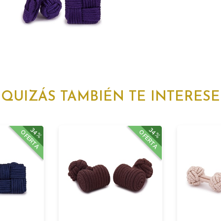
QUIZÁS TAMBIÉN TE INTERESE
34%
34%
OFERTA
OFERTA