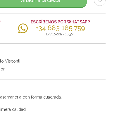
Añadir a la cesta
?
ESCRÍBENOS POR WHATSAPP
+34 683 185 759
L-V 10:00h - 18:30h
lo Visconti
yón
 pasamaneria con forma cuadrada.
imera calidad.