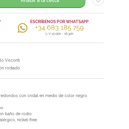
Añadir a la cesta
?
ESCRÍBENOS POR WHATSAPP
+34 683 185 759
L-V 10:00h - 18:30h
lo Visconti
ón rodiado
 redondos con cristal en medio de color negro.
no.
con baño de rodio.
alérgico, nickel-free.