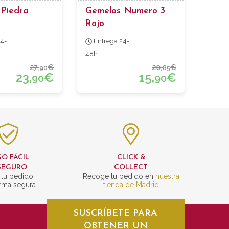
 Piedra
Gemelos Numero 3
Rojo
4-
Entrega 24-
48h
27,
€
20,
€
90
85
23,
€
15,
€
90
90
O FÁCIL
CLICK &
SEGURO
COLLECT
 tu pedido
Recoge tu pedido en
nuestra
rma segura
tienda de Madrid
SUSCRÍBETE PARA
OBTENER UN