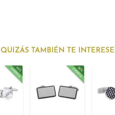
QUIZÁS TAMBIÉN TE INTERESE
12%
32%
OFERTA
OFERTA