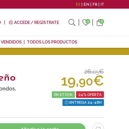
ES
EN
FR
IT
0
0
O
ACCEDE / REGÍSTRATE
 VENDIDOS
TODOS LOS PRODUCTOS
26,
€
05
19,
€
eño
90
ondos.
EN STOCK
24% OFERTA
ENTREGA 24-48H