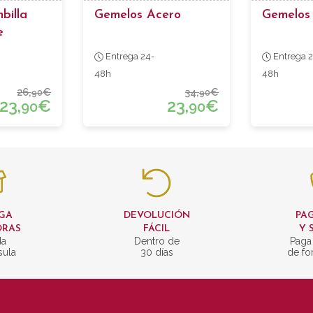
billa
Gemelos Acero
Gemelos
e
Entrega 24-
Entrega 2
48h
48h
26,
€
34,
€
90
90
23,
€
23,
€
90
90
GA
DEVOLUCIÓN
PAG
ORAS
FÁCIL
Y 
da
Dentro de
Paga
sula
30 días
de fo