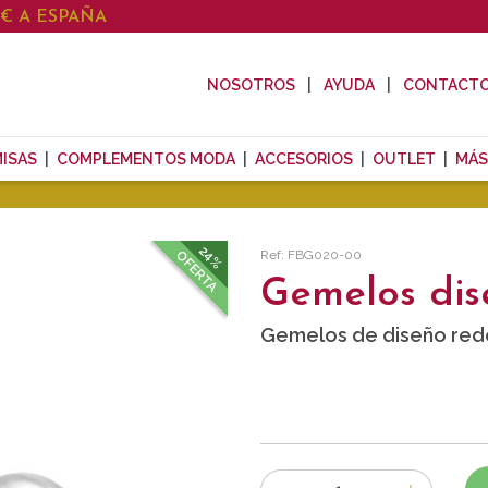
0€ A ESPAÑA
NOSOTROS
AYUDA
CONTACT
ISAS
COMPLEMENTOS MODA
ACCESORIOS
OUTLET
MÁS
24%
Ref: FBG020-00
OFERTA
Gemelos dis
Gemelos de diseño red
Número