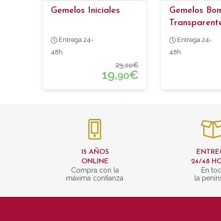
Gemelos Iniciales
Gemelos Bom
Transparent
Entrega 24-
Entrega 24-
48h
48h
23,
€
00
19,
€
90
15 AÑOS
ENTRE
ONLINE
24/48 H
Compra con la
En to
máxima confianza
la penín