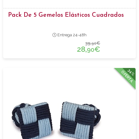
Pack De 5 Gemelos Elásticos Cuadrados
Entrega 24-48h
39,
€
90
28,
€
90
34%
OFERTA