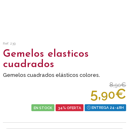
Ref: 239
Gemelos elasticos
cuadrados
Gemelos cuadrados elásticos colores.
8,
€
90
5,
€
90
EN STOCK
34% OFERTA
ENTREGA 24-48H