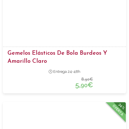
Gemelos Elásticos De Bola Burdeos Y
Amarillo Claro
Entrega 24-48h
8,
€
90
5,
€
90
34%
OFERTA