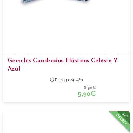
Gemelos Cuadrados Elásticos Celeste Y
Azul
Entrega 24-48h
8,
€
90
5,
€
90
34%
OFERTA