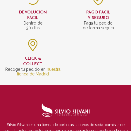
DEVOLUCIÓN
PAGO FÁCIL
FÁCIL
Y SEGURO
Dentro de
Paga tu pedido
30 días
de forma segura
CLICK &
COLLECT
Recoge tu pedido en
nuestra
tienda de Madrid
Silvio Silvani es una tienda de corbatas italianas de seda, camisas de
vestir, tirantes, gemelos de camisa y otros complementos de moda para