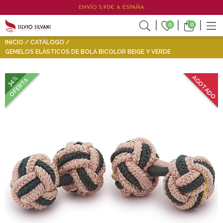
ENVÍO 5,90€ A ESPAÑA
0
0
INICIO
CATÁLOGO
GEMELOS ELÁSTICOS DE BOLA BICOLOR BEIGE Y VERDE
AGOTADO
34%
OFERTA