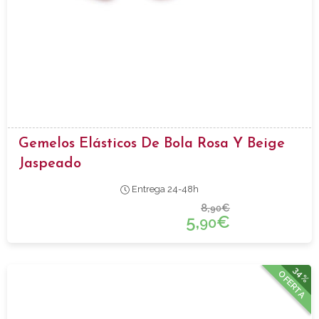
Gemelos Elásticos De Bola Rosa Y Beige
Jaspeado
Entrega 24-48h
8,
€
90
5,
€
90
34%
OFERTA