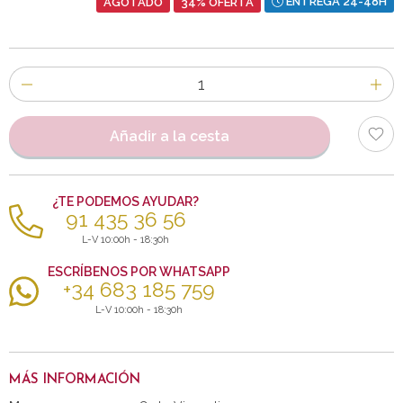
AGOTADO
34% OFERTA
ENTREGA 24-48H
Número
de
artículos
Añadir a la cesta
¿TE PODEMOS AYUDAR?
91 435 36 56
L-V 10:00h - 18:30h
ESCRÍBENOS POR WHATSAPP
+34 683 185 759
L-V 10:00h - 18:30h
MÁS INFORMACIÓN