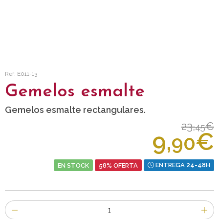
Ref: E011-13
Gemelos esmalte
Gemelos esmalte rectangulares.
23,
€
45
9,
€
90
EN STOCK
58% OFERTA
ENTREGA 24-48H
Número
de