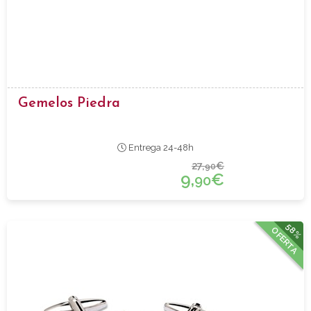
Gemelos Piedra
Entrega 24-48h
27,
€
90
9,
€
90
58%
OFERTA