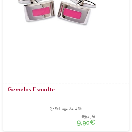
Gemelos Esmalte
Entrega 24-48h
23,
€
45
9,
€
90