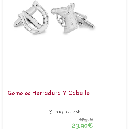
Gemelos Herradura Y Caballo
Entrega 24-48h
27,
€
90
23,
€
90