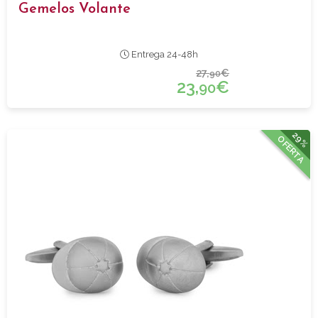
Gemelos Volante
Entrega 24-48h
27,
€
90
23,
€
90
29%
OFERTA