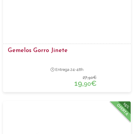
Gemelos Gorro Jinete
Entrega 24-48h
27,
€
90
19,
€
90
15%
OFERTA