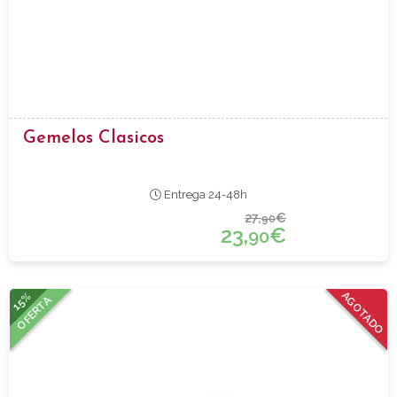
Gemelos Clasicos
Entrega 24-48h
27,
€
90
23,
€
90
15%
AGOTADO
OFERTA