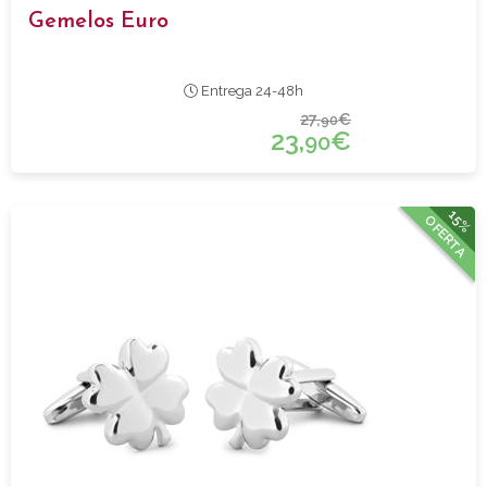
Gemelos Euro
Entrega 24-48h
27,
€
90
23,
€
90
15%
OFERTA