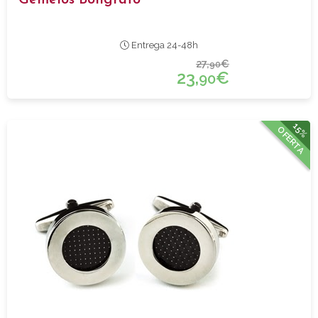
Entrega 24-48h
27,
€
90
23,
€
90
15%
OFERTA