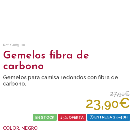
Ref: C089-00
Gemelos fibra de
carbono
Gemelos para camisa redondos con fibra de
carbono.
27,
€
90
23,
€
90
EN STOCK
15% OFERTA
ENTREGA 24-48H
COLOR: NEGRO