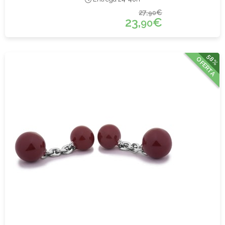
27,
€
90
23,
€
90
58%
OFERTA