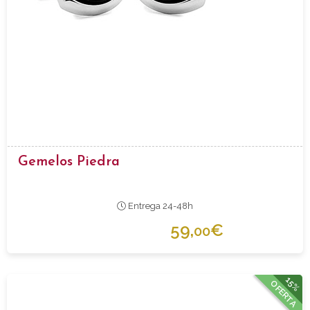
Gemelos Piedra
Entrega 24-48h
59,
€
00
15%
OFERTA