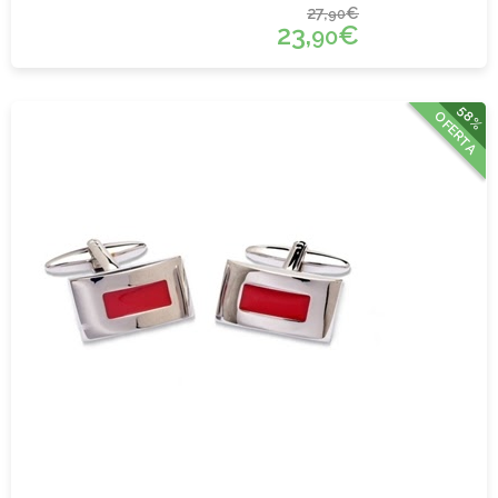
27,
€
90
23,
€
90
58%
OFERTA