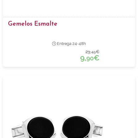
Gemelos Esmalte
Entrega 24-48h
23,
€
45
9,
€
90