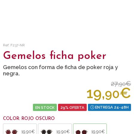
Ref: F237-NR
Gemelos ficha poker
Gemelos con forma de ficha de poker roja y
negra.
27,
€
90
19,
€
90
EN STOCK
29% OFERTA
ENTREGA 24-48H
COLOR: ROJO OSCURO
19,90€
19,90€
19,90€