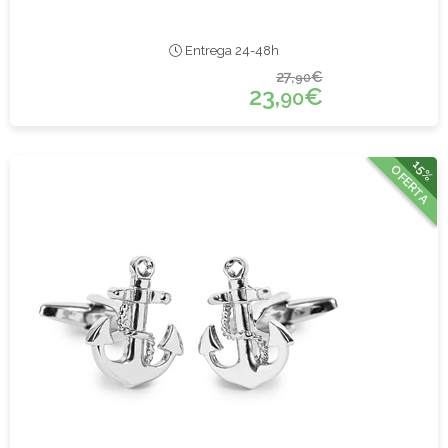
Entrega 24-48h
27,
€
90
23,
€
90
15%
OFERTA