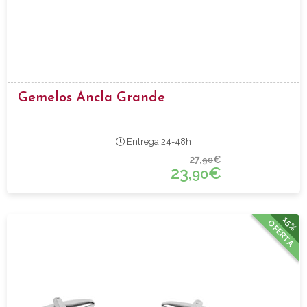
Gemelos Ancla Grande
Entrega 24-48h
27,
€
90
23,
€
90
15%
OFERTA