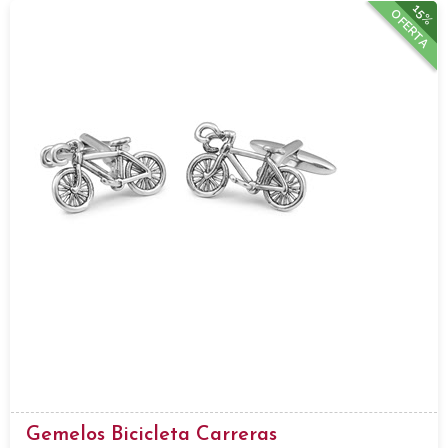
15%
OFERTA
Gemelos Bicicleta Carreras