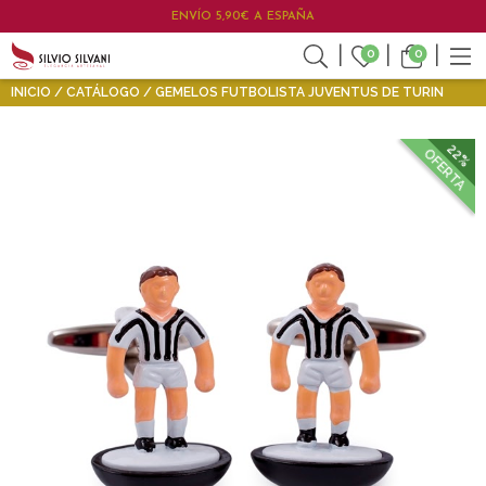
ENVÍO 5,90€ A ESPAÑA
0
0
INICIO
CATÁLOGO
GEMELOS FUTBOLISTA JUVENTUS DE TURIN
22%
OFERTA