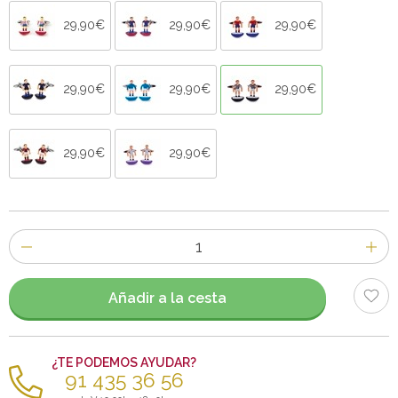
29,90€
29,90€
29,90€
29,90€
29,90€
29,90€
29,90€
29,90€
Número
de
artículos
Añadir a la cesta
¿TE PODEMOS AYUDAR?
91 435 36 56