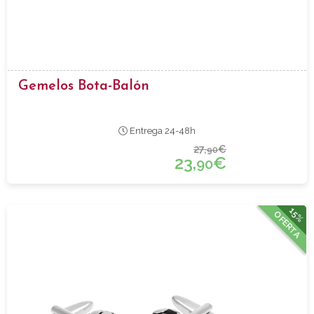
Gemelos Bota-Balón
Entrega 24-48h
27,
€
90
23,
€
90
15%
OFERTA