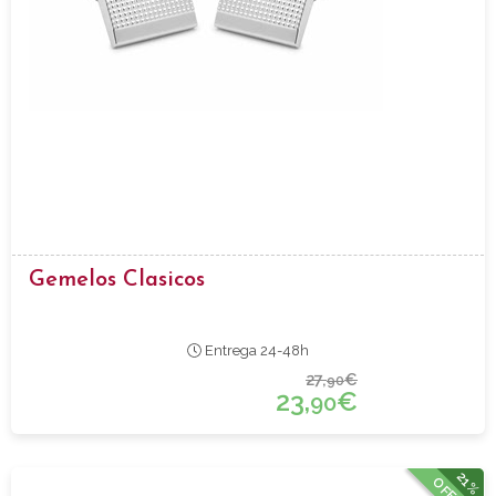
Gemelos Clasicos
Entrega 24-48h
27,
€
90
23,
€
90
21%