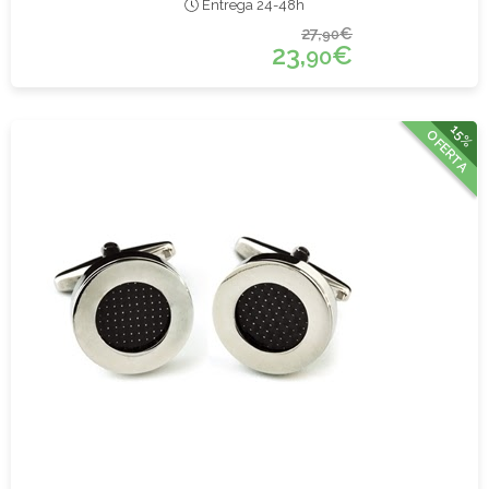
Entrega 24-48h
27,
€
90
23,
€
90
15%
OFERTA