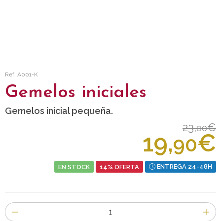
Ref: A001-K
Gemelos iniciales
Gemelos inicial pequeña.
23,
€
00
19,
€
90
EN STOCK
14% OFERTA
ENTREGA 24-48H
Número
de