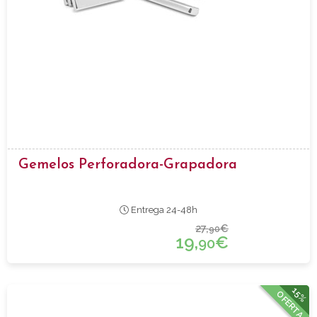
Gemelos Perforadora-Grapadora
Entrega 24-48h
27,
€
90
19,
€
90
15%
OFERTA