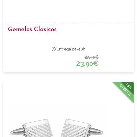
Gemelos Clasicos
Entrega 24-48h
27,
€
90
23,
€
90
15%
OFERTA