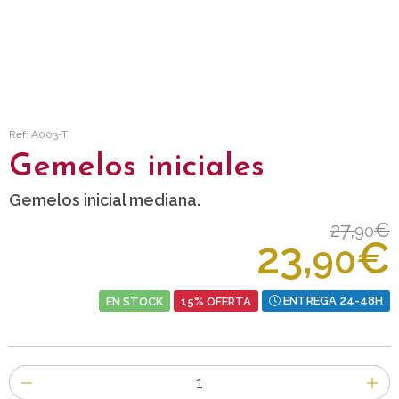
Ref: A003-T
Gemelos iniciales
Gemelos inicial mediana.
27,
€
90
23,
€
90
EN STOCK
15% OFERTA
ENTREGA 24-48H
Número
de