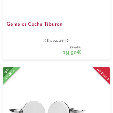
Gemelos Coche Tiburon
Entrega 24-48h
27,
€
90
19,
€
90
15%
AGOTADO
OFERTA