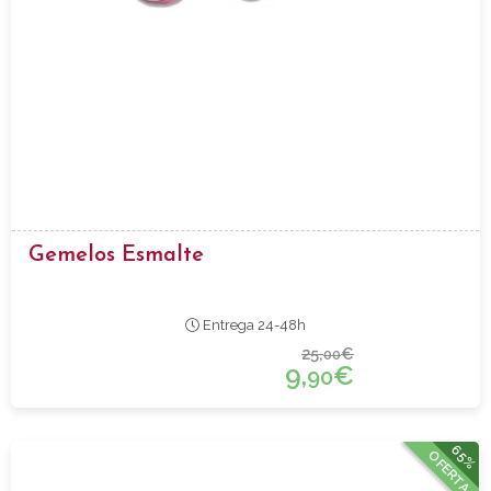
Gemelos Esmalte
Entrega 24-48h
25,
€
00
9,
€
90
65%
OFERTA