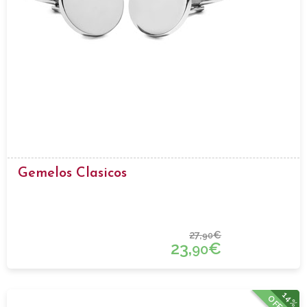
Gemelos Clasicos
27,
€
90
23,
€
90
14%