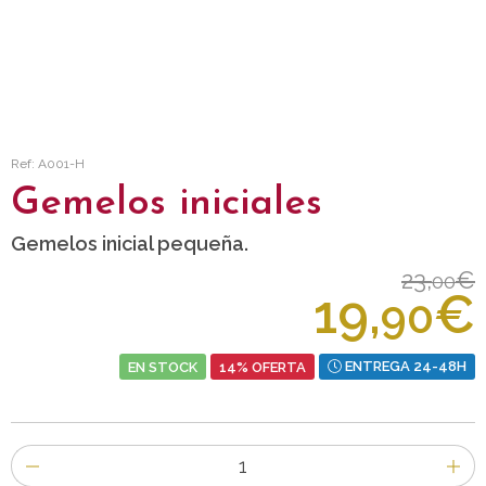
Ref: A001-H
Gemelos iniciales
Gemelos inicial pequeña.
23,
€
00
19,
€
90
EN STOCK
14% OFERTA
ENTREGA 24-48H
Número
de