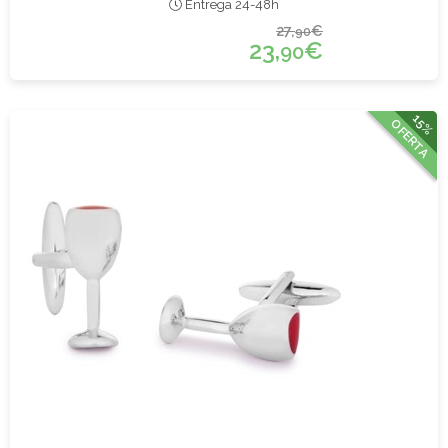
Entrega 24-48h
27,
€
90
23,
€
90
15%
OFERTA