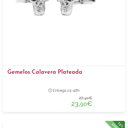
Gemelos Calavera Plateada
Entrega 24-48h
27,
€
90
23,
€
90
15%