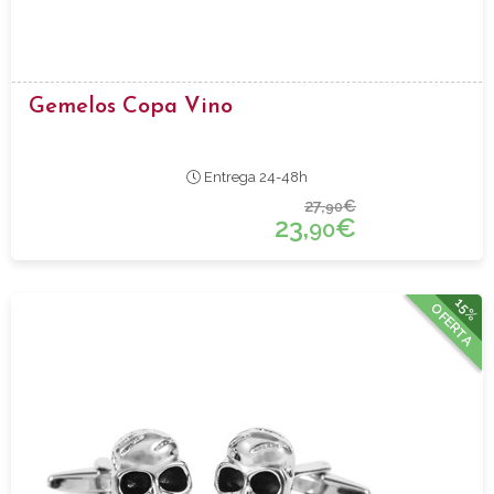
Gemelos Copa Vino
Entrega 24-48h
27,
€
90
23,
€
90
15%
OFERTA