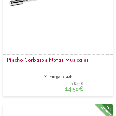
Pincho Corbatón Notas Musicales
Entrega 24-48h
18,
€
35
14,
€
50
15%
OFERTA