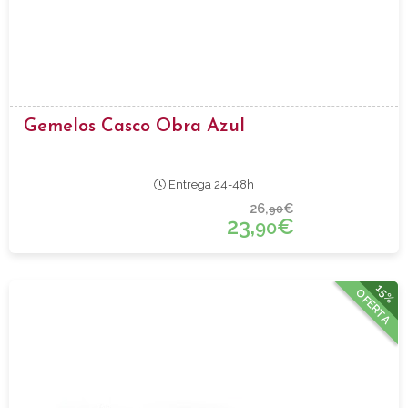
Gemelos Casco Obra Azul
Entrega 24-48h
26,
€
90
23,
€
90
15%
OFERTA