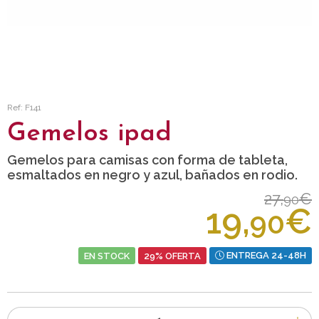
Ref: F141
Gemelos ipad
Gemelos para camisas con forma de tableta,
esmaltados en negro y azul, bañados en rodio.
27,
€
90
19,
€
90
EN STOCK
29% OFERTA
ENTREGA 24-48H
Número