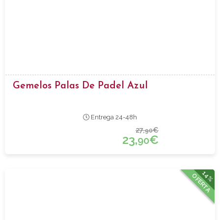
Gemelos Palas De Padel Azul
Entrega 24-48h
27,
€
90
23,
€
90
14%
OFERTA