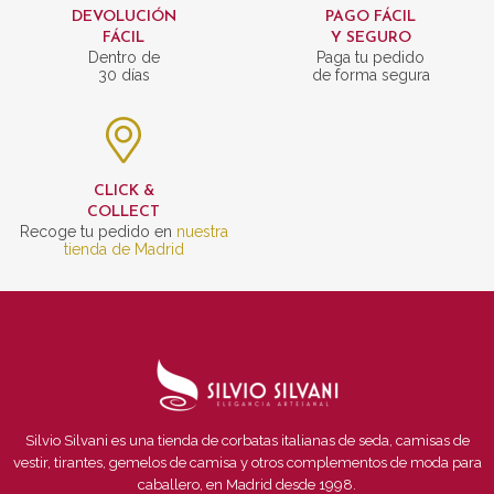
DEVOLUCIÓN
PAGO FÁCIL
FÁCIL
Y SEGURO
Dentro de
Paga tu pedido
30 días
de forma segura
CLICK &
COLLECT
Recoge tu pedido en
nuestra
tienda de Madrid
Silvio Silvani es una tienda de corbatas italianas de seda, camisas de
vestir, tirantes, gemelos de camisa y otros complementos de moda para
caballero, en Madrid desde 1998.