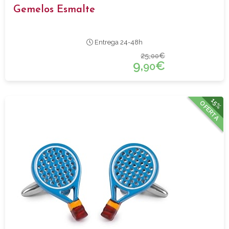
Gemelos Esmalte
Entrega 24-48h
25,
€
00
9,
€
90
15%
OFERTA