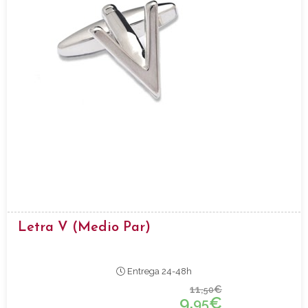
Letra V (medio Par)
Entrega 24-48h
11,
€
50
9,
€
95