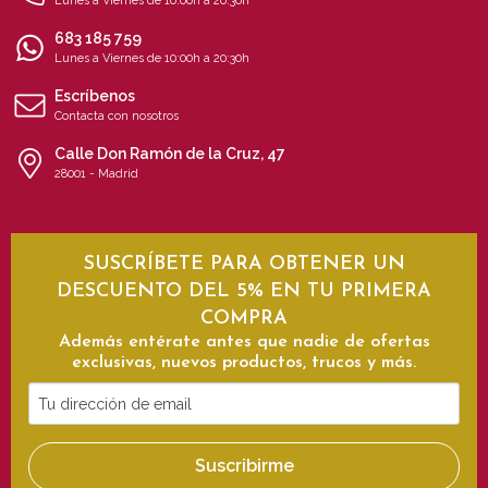
Lunes a Viernes de 10:00h a 20:30h
683 185 759
Lunes a Viernes de 10:00h a 20:30h
Escríbenos
Contacta con nosotros
Calle Don Ramón de la Cruz, 47
28001 - Madrid
SUSCRÍBETE PARA OBTENER UN
DESCUENTO DEL 5% EN TU PRIMERA
COMPRA
Además entérate antes que nadie de ofertas
exclusivas, nuevos productos, trucos y más.
Tu
dirección
de
Suscribirme
email