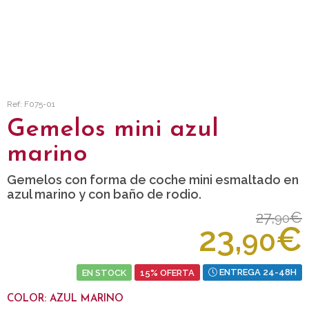
Ref: F075-01
Gemelos mini azul
marino
Gemelos con forma de coche mini esmaltado en
azul marino y con baño de rodio.
27,
€
90
23,
€
90
EN STOCK
15% OFERTA
ENTREGA 24-48H
COLOR: AZUL MARINO