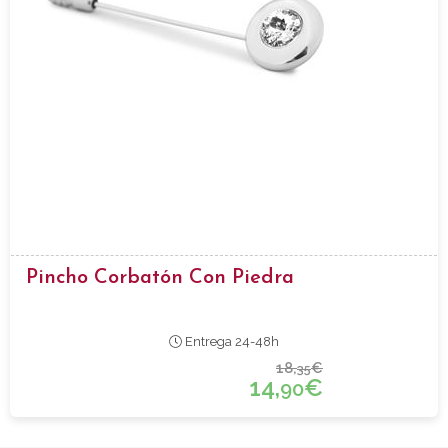
Pincho Corbatón Con Piedra
Entrega 24-48h
18,
€
35
14,
€
90