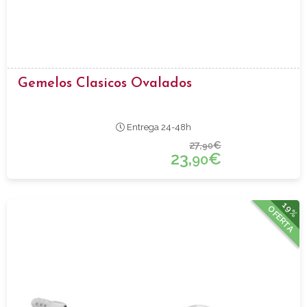
Gemelos Clasicos Ovalados
Entrega 24-48h
27,
€
90
23,
€
90
19%
OFERTA