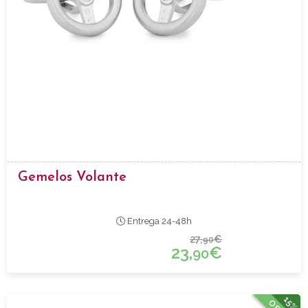
Gemelos Volante
Entrega 24-48h
27,
€
90
23,
€
90
15%