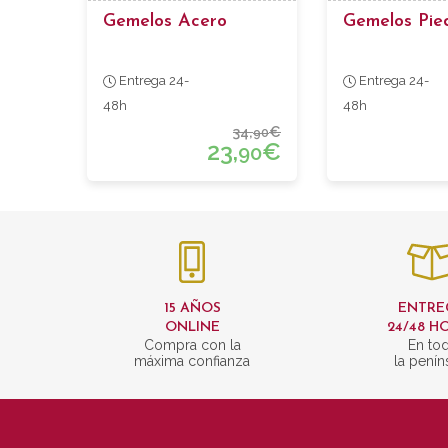
Gemelos Acero
Gemelos Pie
Entrega 24-
Entrega 24-
48h
48h
34,
€
90
23,
€
90
15 AÑOS
ENTRE
ONLINE
24/48 H
Compra con la
En to
máxima confianza
la penín