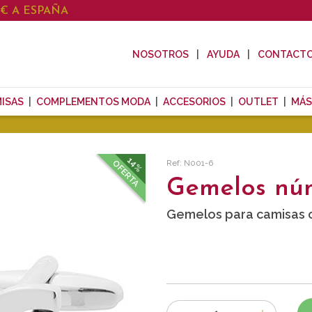
0€ A ESPAÑA
NOSOTROS
AYUDA
CONTACT
ISAS
COMPLEMENTOS MODA
ACCESORIOS
OUTLET
MÁS
14%
Ref: N001-6
OFERTA
Gemelos nú
Gemelos para camisas c
Número