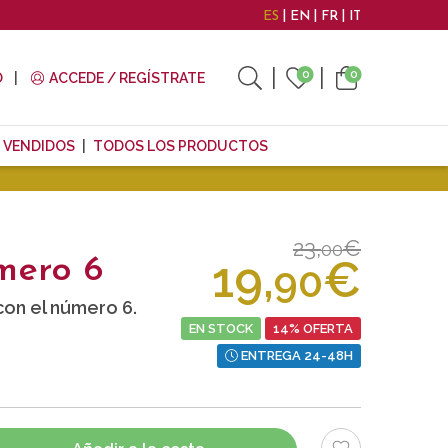
ES
EN
FR
IT
0
0
O
ACCEDE / REGÍSTRATE
 VENDIDOS
TODOS LOS PRODUCTOS
23,
€
00
19,
€
mero 6
90
on el número 6.
EN STOCK
14% OFERTA
ENTREGA 24-48H