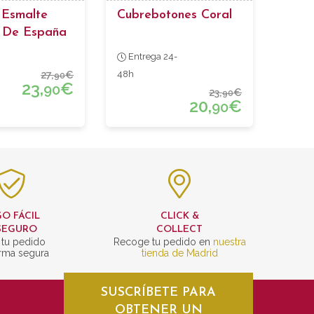
 Esmalte
Cubrebotones Coral
 De España
Entrega 24-
27,
€
48h
90
23,
€
90
23,
€
90
20,
€
90
O FÁCIL
CLICK &
SEGURO
COLLECT
 tu pedido
Recoge tu pedido en
nuestra
rma segura
tienda de Madrid
SUSCRÍBETE PARA
OBTENER UN