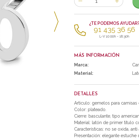
de
artículos
¿TE PODEMOS AYUDAR
91 435 36 56
L-V 10:00h - 18:30h
MÁS INFORMACIÓN
Marca:
Car
Material:
Lat
DETALLES
Articulo: gemelos para camisas
Color: plateado.
Cierre: basculante, tipo america
Material: latón de primer titulo 
Características: no se oxida, anti 
Presentación: elegante estuche d