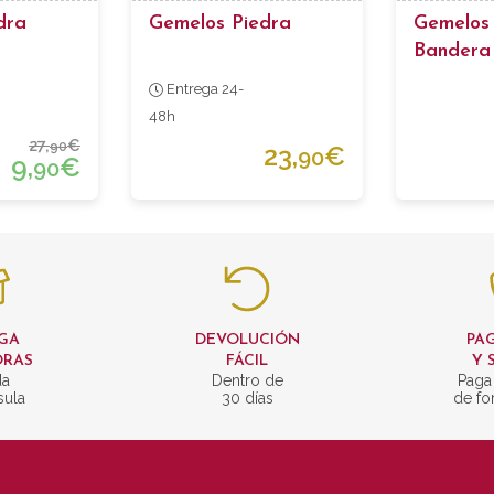
dra
Gemelos Piedra
Gemelos
Bandera
Entrega 24-
48h
27,
€
90
23,
€
90
9,
€
90
GA
DEVOLUCIÓN
PAG
ORAS
FÁCIL
Y 
da
Dentro de
Paga
sula
30 días
de fo