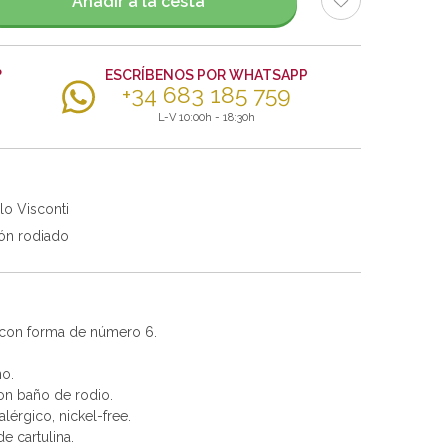
Añadir a la cesta
?
ESCRÍBENOS POR WHATSAPP
+34 683 185 759
L-V 10:00h - 18:30h
lo Visconti
ón rodiado
 con forma de número 6.
no.
con baño de rodio.
alérgico, nickel-free.
e cartulina.