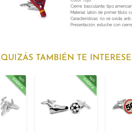
Cierre: basculante, tipo america
Material: latón de primer titulo 
Características: no se oxida, anti 
Presentación: estuche con cierr
QUIZÁS TAMBIÉN TE INTERESE
15%
15%
OFERTA
OFERTA