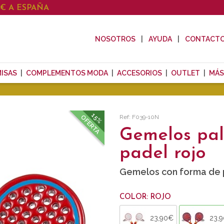
0€ A ESPAÑA
NOSOTROS
AYUDA
CONTACT
ISAS
COMPLEMENTOS MODA
ACCESORIOS
OUTLET
MÁS
15%
Ref: F039-10N
OFERTA
Gemelos pal
padel rojo
Gemelos con forma de p
COLOR: ROJO
23,90€
23,