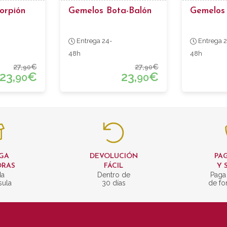
orpión
Gemelos Bota-Balón
Gemelos
Entrega 24-
Entrega 2
48h
48h
27,
€
27,
€
90
90
23,
€
23,
€
90
90
GA
DEVOLUCIÓN
PAG
ORAS
FÁCIL
Y 
da
Dentro de
Paga
sula
30 días
de fo