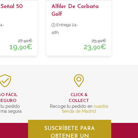
 Señal 50
Alfiler De Corbata
Golf
4-
Entrega 24-
48h
27,
€
25,
€
90
90
19,
€
23,
€
90
90
O FÁCIL
CLICK &
SEGURO
COLLECT
 tu pedido
Recoge tu pedido en
nuestra
rma segura
tienda de Madrid
SUSCRÍBETE PARA
OBTENER UN