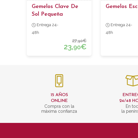
Gemelos Clave De
Gemelos Esc
Sol Pequeña
Entrega 24-
Entrega 24-
48h
48h
27,
€
90
23,
€
90
15 AÑOS
ENTRE
ONLINE
24/48 H
Compra con la
En to
máxima confianza
la penín