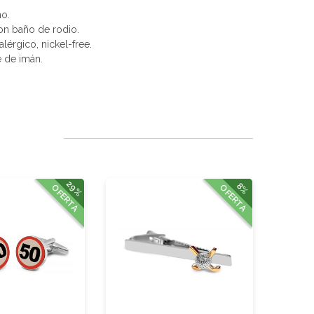
no.
con baño de rodio.
alérgico, nickel-free.
e de imán.
29%
8%
OFERTA
OFERTA