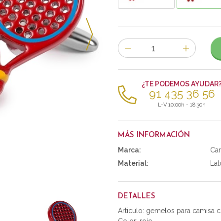
Número
de
artículos
¿TE PODEMOS AYUDAR
91 435 36 56
L-V 10:00h - 18:30h
MÁS INFORMACIÓN
Marca:
Car
Material:
Lat
DETALLES
Articulo: gemelos para camisa 
Color: rojo.