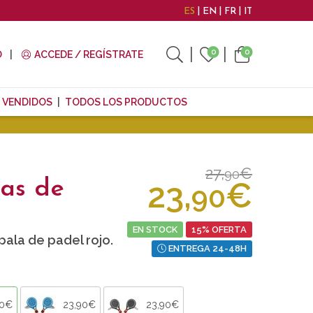
ES
EN
FR
IT
0
0
O
ACCEDE / REGÍSTRATE
 VENDIDOS
TODOS LOS PRODUCTOS
27,
€
90
23,
€
as de
90
EN STOCK
15% OFERTA
ala de padel rojo.
ENTREGA 24-48H
90€
23,90€
23,90€