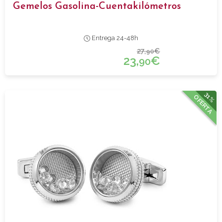
Gemelos Gasolina-Cuentakilómetros
Entrega 24-48h
27,
€
90
23,
€
90
31%
OFERTA