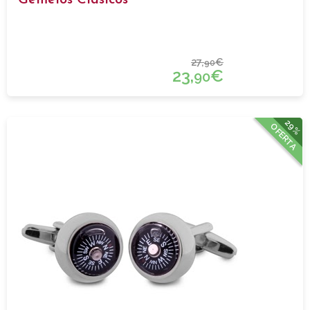
27,
€
90
23,
€
90
29%
OFERTA