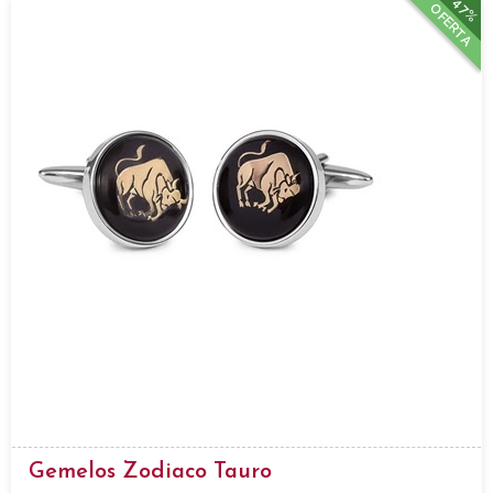
47%
OFERTA
Gemelos Zodiaco Tauro