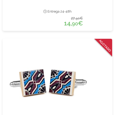
Entrega 24-48h
27,
€
90
14,
€
90
AGOTADO