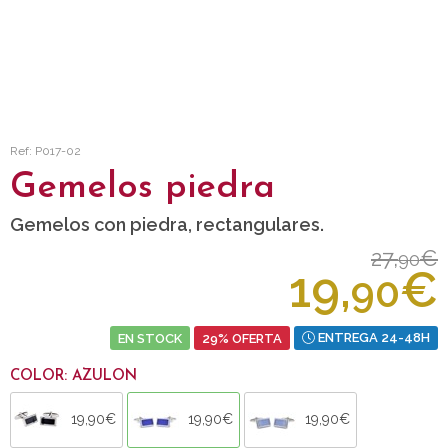
Ref: P017-02
Gemelos piedra
Gemelos con piedra, rectangulares.
27,
€
90
19,
€
90
EN STOCK
29% OFERTA
ENTREGA 24-48H
COLOR: AZULON
19,90€
19,90€
19,90€