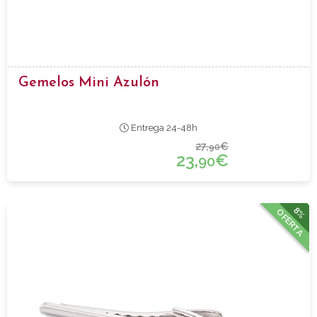
Gemelos Mini Azulón
Entrega 24-48h
27,
€
90
23,
€
90
8%
OFERTA