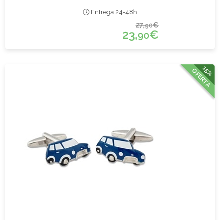
Entrega 24-48h
27,
€
90
23,
€
90
15%
OFERTA