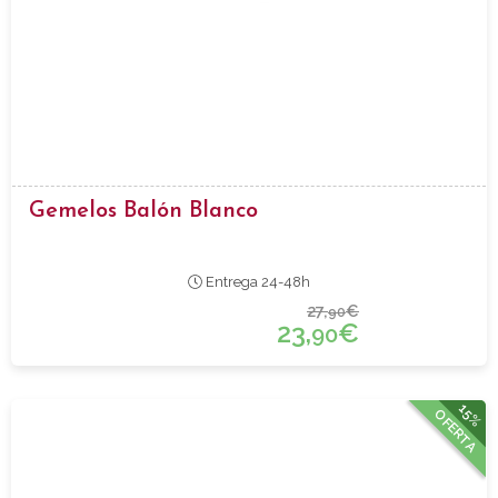
Gemelos Balón Blanco
Entrega 24-48h
27,
€
90
23,
€
90
15%
OFERTA