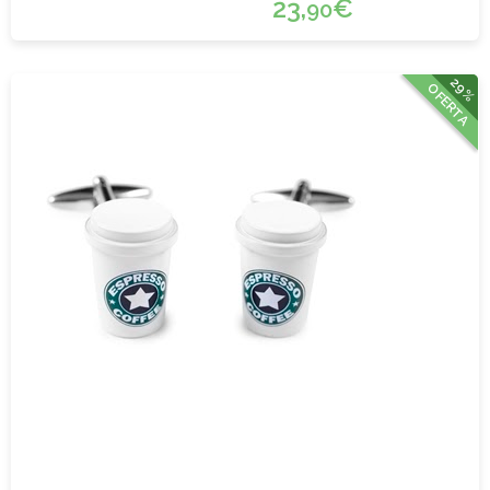
23,
€
90
29%
OFERTA