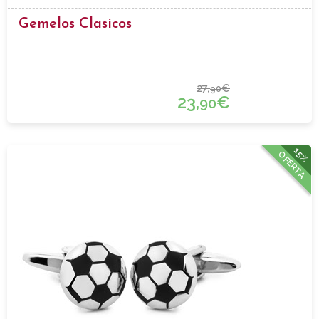
Gemelos Clasicos
27,
€
90
23,
€
90
15%
OFERTA