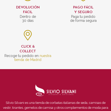
DEVOLUCIÓN
PAGO FÁCIL
FÁCIL
Y SEGURO
Dentro de
Paga tu pedido
30 días
de forma segura
CLICK &
COLLECT
Recoge tu pedido en
nuestra
tienda de Madrid
Silvio Silvani es una tienda de corbatas italianas de seda, camisas de
vestir, tirantes, gemelos de camisa y otros complementos de moda para