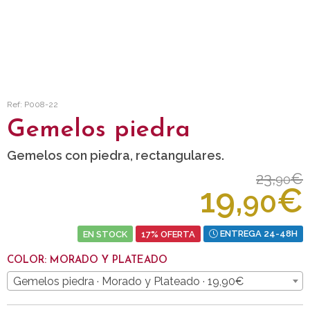
Ref: P008-22
Gemelos piedra
Gemelos con piedra, rectangulares.
23,
€
90
19,
€
90
EN STOCK
17% OFERTA
ENTREGA 24-48H
COLOR: MORADO Y PLATEADO
Gemelos piedra · Morado y Plateado · 19,90€