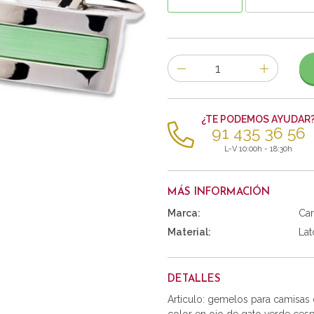
Número
de
artículos
¿TE PODEMOS AYUDAR
91 435 36 56
L-V 10:00h - 18:30h
MÁS INFORMACIÓN
Marca:
Car
Material:
Lat
DETALLES
Articulo: gemelos para camisas 
color en ojo de gato verde ces