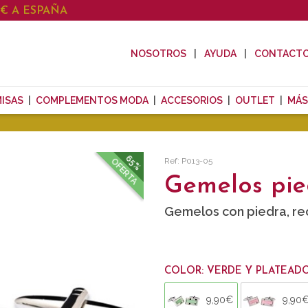
0€ A ESPAÑA
NOSOTROS
AYUDA
CONTACT
ISAS
COMPLEMENTOS MODA
ACCESORIOS
OUTLET
MÁS
65%
Ref: P013-05
OFERTA
Gemelos pie
Gemelos con piedra, re
COLOR: VERDE Y PLATEAD
9,90€
9,90