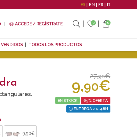
ES
EN
FR
IT
0
0
O
ACCEDE / REGÍSTRATE
 VENDIDOS
TODOS LOS PRODUCTOS
27,
€
90
9,
€
dra
90
ctangulares.
EN STOCK
65% OFERTA
ENTREGA 24-48H
O
€
9,90€