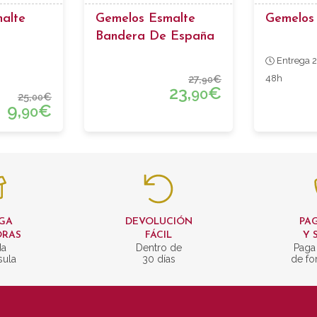
alte
Gemelos Esmalte
Gemelos
Bandera De España
Entrega 2
27,
€
48h
90
23,
€
90
25,
€
00
9,
€
90
GA
DEVOLUCIÓN
PAG
ORAS
FÁCIL
Y 
da
Dentro de
Paga
sula
30 días
de fo