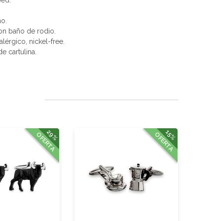
.
no.
con baño de rodio.
alérgico, nickel-free.
e cartulina.
29%
15%
OFERTA
OFERTA