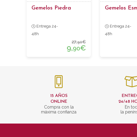
Gemelos Piedra
Gemelos Esm
Entrega 24-
Entrega 24-
48h
48h
27,
€
90
9,
€
90
15 AÑOS
ENTRE
ONLINE
24/48 H
Compra con la
En to
máxima confianza
la penín