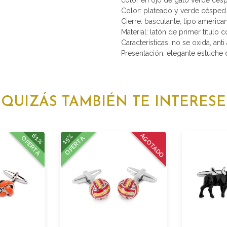
Color: plateado y verde césped
Cierre: basculante, tipo america
Material: latón de primer titulo 
Características: no se oxida, anti 
Presentación: elegante estuche d
QUIZÁS TAMBIÉN TE INTERESE
61%
15%
AGOTADO
OFERTA
OFERTA