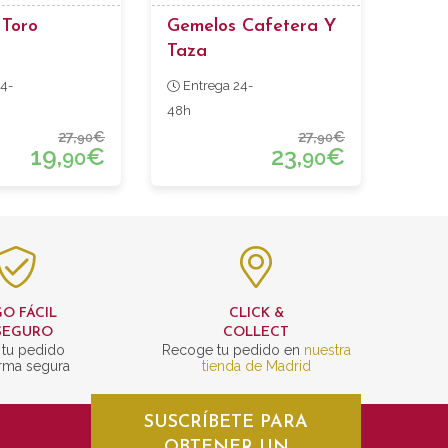
 Toro
Gemelos Cafetera Y
Taza
4-
Entrega 24-
48h
27,
€
27,
€
90
90
19,
€
23,
€
90
90
O FÁCIL
CLICK &
SEGURO
COLLECT
 tu pedido
Recoge tu pedido en
nuestra
rma segura
tienda de Madrid
SUSCRÍBETE PARA
OBTENER UN