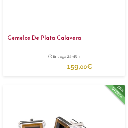
Gemelos De Plata Calavera
Entrega 24-48h
159,
€
00
56%
OFERTA