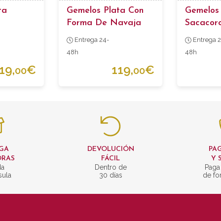
ta
Gemelos Plata Con
Gemelos
Forma De Navaja
Sacacor
Entrega 24-
Entrega 2
48h
48h
19,
€
119,
€
00
00
GA
DEVOLUCIÓN
PAG
ORAS
FÁCIL
Y 
da
Dentro de
Paga
sula
30 días
de fo