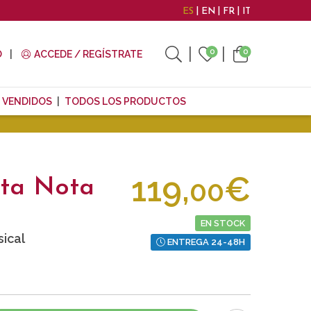
ES
EN
FR
IT
0
0
O
ACCEDE / REGÍSTRATE
 VENDIDOS
TODOS LOS PRODUCTOS
119,
€
00
ata Nota
EN STOCK
ical
ENTREGA 24-48H