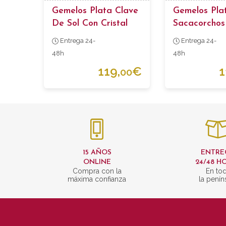
Gemelos Plata Clave
Gemelos Pla
De Sol Con Cristal
Sacacorchos
Entrega 24-
Entrega 24-
48h
48h
119,
€
1
00
15 AÑOS
ENTRE
ONLINE
24/48 H
Compra con la
En to
máxima confianza
la penín