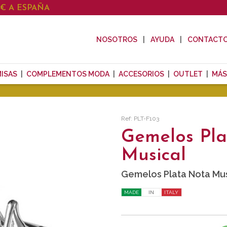
0€ A ESPAÑA
NOSOTROS
AYUDA
CONTACT
ISAS
COMPLEMENTOS MODA
ACCESORIOS
OUTLET
MÁS
Ref: PLT-F103
Gemelos Pl
Musical
Gemelos Plata Nota Mus
MADE
IN
ITALY