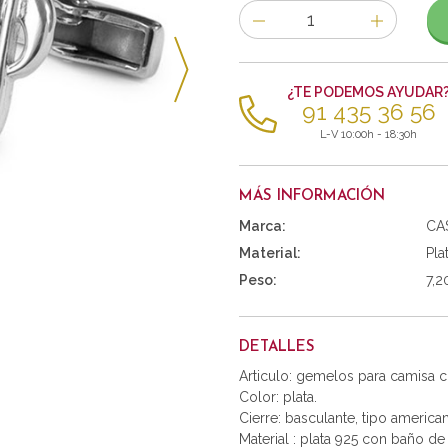
Número
de
artículos
¿TE PODEMOS AYUDAR
91 435 36 56
L-V 10:00h - 18:30h
MÁS INFORMACIÓN
Marca:
CA
Material:
Pla
Peso:
7,2
DETALLES
Articulo: gemelos para camisa c
Color: plata.
Cierre: basculante, tipo america
Material : plata 925 con baño de