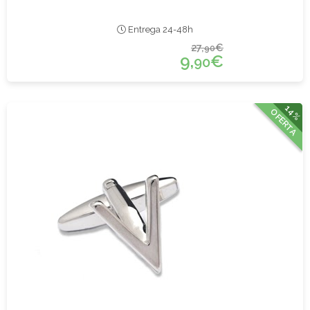
Entrega 24-48h
27,
€
90
9,
€
90
14%
OFERTA