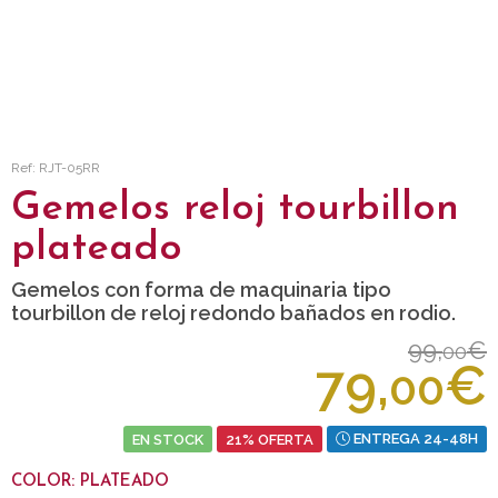
Ref: RJT-05RR
Gemelos reloj tourbillon
plateado
Gemelos con forma de maquinaria tipo
tourbillon de reloj redondo bañados en rodio.
99,
€
00
79,
€
00
EN STOCK
21% OFERTA
ENTREGA 24-48H
COLOR: PLATEADO