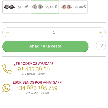
79,00€
79,00€
79,00€
Número
de
artículos
Añadir a la cesta
¿TE PODEMOS AYUDAR?
91 435 36 56
L-V 10:00h - 18:30h
ESCRÍBENOS POR WHATSAPP
+34 683 185 759
L-V 10:00h - 18:30h