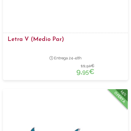
Letra V (medio Par)
Entrega 24-48h
11,
€
50
9,
€
95
15%
OFERTA