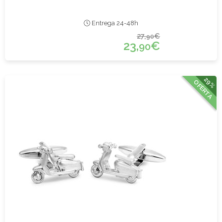
Entrega 24-48h
27,
€
90
23,
€
90
29%
OFERTA