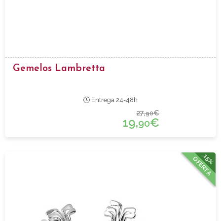
Gemelos Lambretta
Entrega 24-48h
27,
€
90
19,
€
90
15%
OFERTA