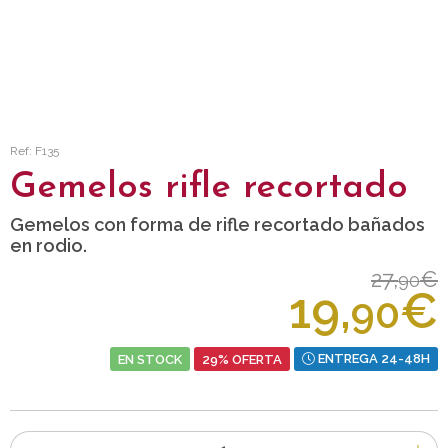
Ref: F135
Gemelos rifle recortado
Gemelos con forma de rifle recortado bañados
en rodio.
27,
€
90
19,
€
90
EN STOCK
29% OFERTA
ENTREGA 24-48H
Número