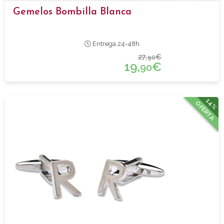
Gemelos Bombilla Blanca
Entrega 24-48h
27,
€
90
19,
€
90
14%
OFERTA