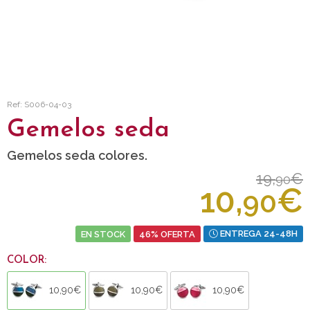
Ref: S006-04-03
Gemelos seda
Gemelos seda colores.
19,
€
90
10,
€
90
EN STOCK
46% OFERTA
ENTREGA 24-48H
COLOR:
10,90€
10,90€
10,90€