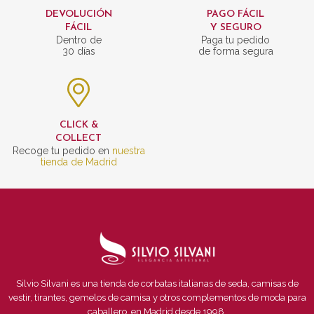
DEVOLUCIÓN
PAGO FÁCIL
FÁCIL
Y SEGURO
Dentro de
Paga tu pedido
30 días
de forma segura
CLICK &
COLLECT
Recoge tu pedido en
nuestra
tienda de Madrid
Silvio Silvani es una tienda de corbatas italianas de seda, camisas de
vestir, tirantes, gemelos de camisa y otros complementos de moda para
caballero, en Madrid desde 1998.