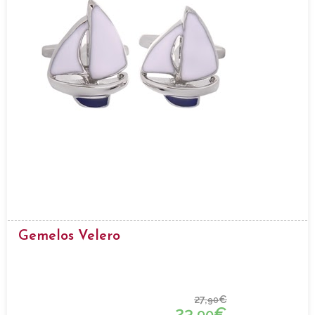
Gemelos Velero
27,
€
90
23,
€
90