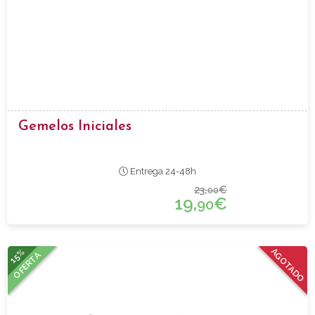
Gemelos Iniciales
Entrega 24-48h
23,
€
00
19,
€
90
15%
AGOTADO
OFERTA