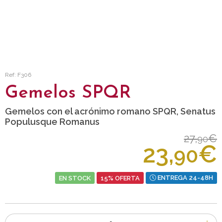
Ref: F306
Gemelos SPQR
Gemelos con el acrónimo romano SPQR, Senatus
Populusque Romanus
27,
€
90
23,
€
90
EN STOCK
15% OFERTA
ENTREGA 24-48H
Número