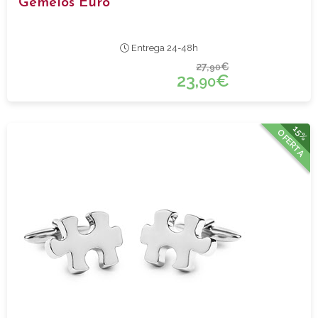
Gemelos Euro
Entrega 24-48h
27,
€
90
23,
€
90
15%
OFERTA