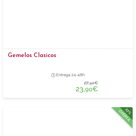
Gemelos Clasicos
Entrega 24-48h
27,
€
90
23,
€
90
27%
OFERTA