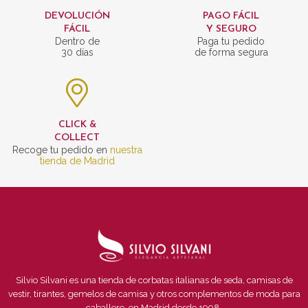
DEVOLUCIÓN
PAGO FÁCIL
FÁCIL
Y SEGURO
Dentro de
Paga tu pedido
30 días
de forma segura
CLICK &
COLLECT
Recoge tu pedido en
nuestra
tienda de Madrid
Silvio Silvani es una tienda de corbatas italianas de seda, camisas de
vestir, tirantes, gemelos de camisa y otros complementos de moda para
caballero, en Madrid desde 1998.