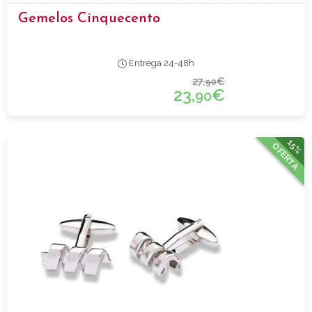
Gemelos Cinquecento
Entrega 24-48h
27,
€
90
23,
€
90
15%
OFERTA