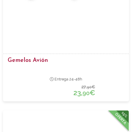
Gemelos Avión
Entrega 24-48h
27,
€
90
23,
€
90
15%
OFERTA