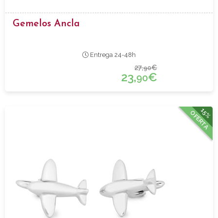
Gemelos Ancla
Entrega 24-48h
27,
€
90
23,
€
90
15%
OFERTA