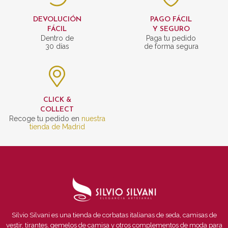
DEVOLUCIÓN
PAGO FÁCIL
FÁCIL
Y SEGURO
Dentro de
Paga tu pedido
30 días
de forma segura
CLICK &
COLLECT
Recoge tu pedido en
nuestra
tienda de Madrid
Silvio Silvani es una tienda de corbatas italianas de seda, camisas de
vestir, tirantes, gemelos de camisa y otros complementos de moda para