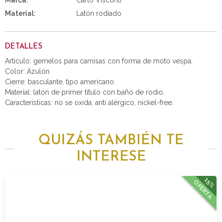
Marca:
Carlo Visconti
Material:
Latón rodiado
DETALLES
Articulo: gemelos para camisas con forma de moto vespa.
Color: Azulón
Cierre: basculante, tipo americano.
Material: latón de primer titulo con baño de rodio.
Características: no se oxida, anti alérgico, nickel-free.
QUIZÁS TAMBIÉN TE
INTERESE
15%
OFERTA