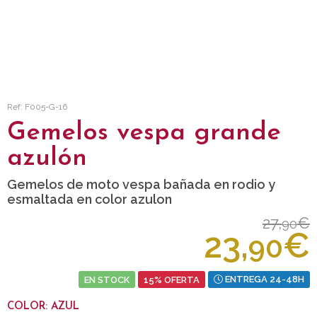
Ref: F005-G-16
Gemelos vespa grande
azulón
Gemelos de moto vespa bañada en rodio y
esmaltada en color azulon
27,
€
90
23,
€
90
EN STOCK
15% OFERTA
ENTREGA 24-48H
COLOR: AZUL