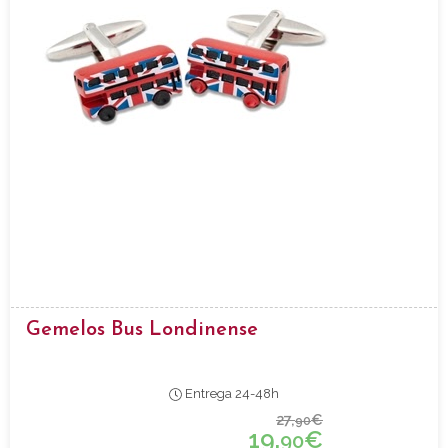
Gemelos Bus Londinense
Entrega 24-48h
27,
€
90
19,
€
90