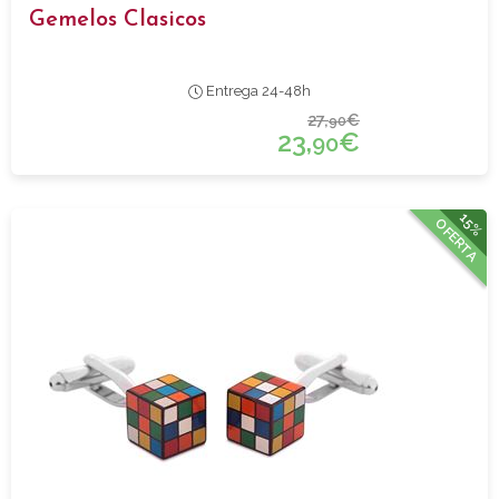
Gemelos Clasicos
Entrega 24-48h
27,
€
90
23,
€
90
15%
OFERTA