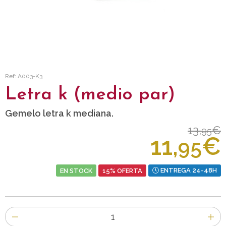
Ref: A003-K3
Letra k (medio par)
Gemelo letra k mediana.
13,
€
95
11,
€
95
EN STOCK
15% OFERTA
ENTREGA 24-48H
Número
de