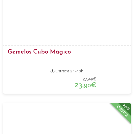
Gemelos Cubo Mágico
Entrega 24-48h
27,
€
90
23,
€
90
29%
OFERTA