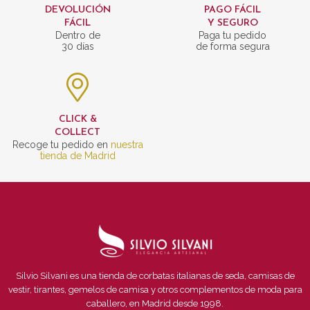
DEVOLUCIÓN
PAGO FÁCIL
FÁCIL
Y SEGURO
Dentro de
Paga tu pedido
30 días
de forma segura
CLICK &
COLLECT
Recoge tu pedido en
nuestra
tienda de Madrid
Silvio Silvani es una tienda de corbatas italianas de seda, camisas de
vestir, tirantes, gemelos de camisa y otros complementos de moda para
caballero, en Madrid desde 1998.