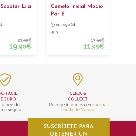
Scooter Lila
Gemelo Inicial Medio
Par B
4-
Entrega 24-
48h
23,
€
13,
€
90
95
19,
€
11,
€
90
95
O FÁCIL
CLICK &
SEGURO
COLLECT
 tu pedido
Recoge tu pedido en
nuestra
rma segura
tienda de Madrid
SUSCRÍBETE PARA
OBTENER UN