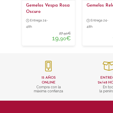
Gemelos Vespa Rosa
Gemelos Rel
Oscuro
Entrega 24-
Entrega 24-
48h
48h
27,
€
90
19,
€
90
15 AÑOS
ENTRE
ONLINE
24/48 H
Compra con la
En to
máxima confianza
la penín