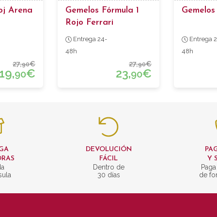
oj Arena
Gemelos Fórmula 1
Gemelos 
Rojo Ferrari
Entrega 24-
Entrega 2
48h
48h
27,
€
27,
€
90
90
19,
€
23,
€
90
90
GA
DEVOLUCIÓN
PAG
ORAS
FÁCIL
Y 
da
Dentro de
Paga
sula
30 días
de fo