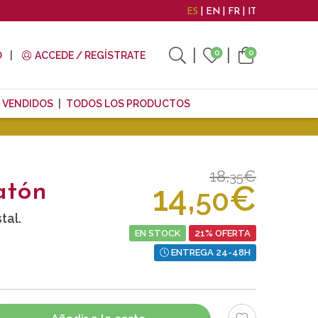
ES
EN
FR
IT
0
0
O
ACCEDE / REGÍSTRATE
 VENDIDOS
TODOS LOS PRODUCTOS
18,
€
35
14,
€
atón
50
tal.
EN STOCK
21% OFERTA
ENTREGA 24-48H